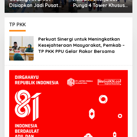
Disiapkan Jadi Pusat
Punya 4 Tower Khusus
Peradilan Konstitusi,
Perempuan,
Progres Konstruksi
Dilengkapi Security
Capai 12,41 Persen
dan CCTV
TP PKK
Perkuat Sinergi untuk Meningkatkan
Kesejahteraan Masyarakat, Pemkab –
TP PKK PPU Gelar Rakor Bersama