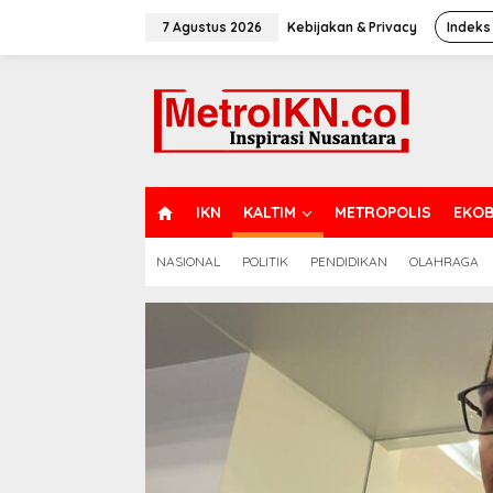
Lewati
ke
7 Agustus 2026
Kebijakan & Privacy
Indeks
konten
H
IKN
KALTIM
METROPOLIS
EKOB
O
M
NASIONAL
POLITIK
PENDIDIKAN
OLAHRAGA
E