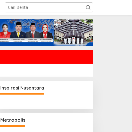
Samarinda
Rudy Mas’ud Siapkan Jalan UM
Kelas, Produk Lokal Bidik Hote
 Juni 2026
Inspirasi Nusantara
Metropolis