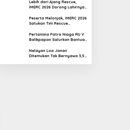
Lebih dari Ajang Rescue,
IMERC 2026 Dorong Lahirnya
Penyelamat Kompeten untuk
Indonesia
Peserta Melonjak, IMERC 2026
Satukan Tim Rescue
Indonesia dan Australia di
Balikpapan
Pertamina Patra Niaga RU V
Balikpapan Salurkan Bantuan
Pendidikan bagi Anak Ring-1
Kilang
Nelayan Loa Janan
Ditemukan Tak Bernyawa 3,5
Kilometer dari Lokasi
Kejadian di Sungai Mahakam