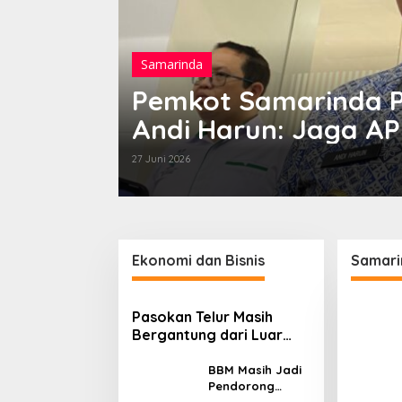
Samarinda
 Kaltim
Pemkot Samarinda Pi
Andi Harun: Jaga AP
Berutang
27 Juni 2026
Mahasiswa KKN di IKN
Gedung
Diminta Tak Sekadar
Disiap
Penuhi Kewajiban, Basuki:
Peradil
Cari Nilai dan Manfaatnya
Progre
12,41 P
Ekonomi dan Bisnis
Samari
Pasokan Telur Masih
Bergantung dari Luar
Kaltim, BI Balikpapan
Siapkan Peternak Baru
BBM Masih Jadi
Pendorong
Inflasi, BI