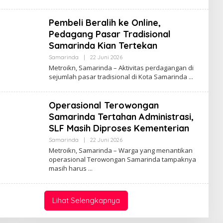
Pembeli Beralih ke Online,
Pedagang Pasar Tradisional
Samarinda Kian Tertekan
Oleh
Samarinda
|
22 Juni 2026
Admin
Metroikn, Samarinda – Aktivitas perdagangan di
Web
sejumlah pasar tradisional di Kota Samarinda
Operasional Terowongan
Samarinda Tertahan Administrasi,
SLF Masih Diproses Kementerian
Oleh
Samarinda
|
22 Juni 2026
Admin
Metroikn, Samarinda – Warga yang menantikan
Web
operasional Terowongan Samarinda tampaknya
masih harus
Lihat Selengkapnya