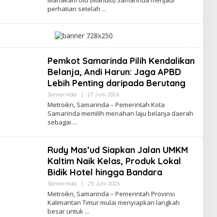
perhatian setelah
Pemkot Samarinda Pilih Kendalikan
Belanja, Andi Harun: Jaga APBD
Lebih Penting daripada Berutang
Oleh
Samarinda
|
27 Juni 2026
Admin
Metroikn, Samarinda – Pemerintah Kota
Web
Samarinda memilih menahan laju belanja daerah
sebagai
Rudy Mas’ud Siapkan Jalan UMKM
Kaltim Naik Kelas, Produk Lokal
Bidik Hotel hingga Bandara
Oleh
Samarinda
|
25 Juni 2026
Admin
Metroikn, Samarinda – Pemerintah Provinsi
Web
Kalimantan Timur mulai menyiapkan langkah
besar untuk