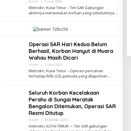
Oleh
Kutim
|
3 Juni 2026
Admin
Metroikn, Kutai Timur – Tim SAR Gabungan
Web
akhirnya menemukan korban yang sebelumnya
Operasi SAR Hari Kedua Belum
Berhasil, Korban Hanyut di Muara
Wahau Masih Dicari
Oleh
Kutim
|
3 Juni 2026
Admin
Metroikn, Kutai Timur – Operasi pencarian
Web
terhadap Rifki (23), pemuda yang dilaporkan
Seluruh Korban Kecelakaan
Perahu di Sungai Meratak
Bengalon Ditemukan, Operasi SAR
Resmi Ditutup
Oleh
Kutim
|
8 Oktober 2025
Admin
metroikn, KUTAI TIMUR — Tim SAR gabungan
Web