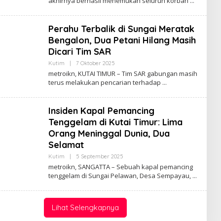
akhirnya berhasil menemukan seluruh korban
Perahu Terbalik di Sungai Meratak
Bengalon, Dua Petani Hilang Masih
Dicari Tim SAR
Oleh
Kutim
|
7 Oktober 2025
Admin
metroikn, KUTAI TIMUR – Tim SAR gabungan masih
Web
terus melakukan pencarian terhadap
Insiden Kapal Pemancing
Tenggelam di Kutai Timur: Lima
Orang Meninggal Dunia, Dua
Selamat
Oleh
Kutim
|
5 September 2025
Admin
metroikn, SANGATTA – Sebuah kapal pemancing
Web
tenggelam di Sungai Pelawan, Desa Sempayau,
Lihat Selengkapnya