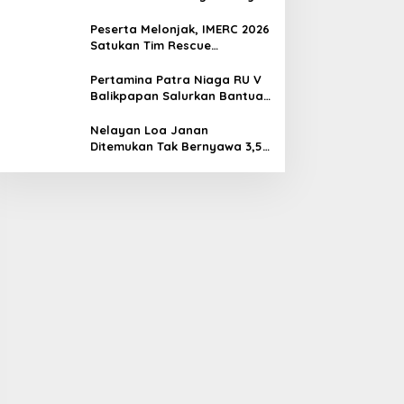
Penyelamat Kompeten untuk
Indonesia
Peserta Melonjak, IMERC 2026
Satukan Tim Rescue
Indonesia dan Australia di
Balikpapan
Pertamina Patra Niaga RU V
Balikpapan Salurkan Bantuan
Pendidikan bagi Anak Ring-1
Kilang
Nelayan Loa Janan
Ditemukan Tak Bernyawa 3,5
Kilometer dari Lokasi
Kejadian di Sungai Mahakam