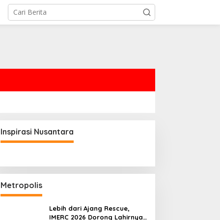
Kutim
Seluruh Korban Kecelakaan Per
Meratak Bengalon Ditemukan, 
Resmi Ditutup
Oktober 2025
Inspirasi Nusantara
Metropolis
Lebih dari Ajang Rescue,
IMERC 2026 Dorong Lahirnya