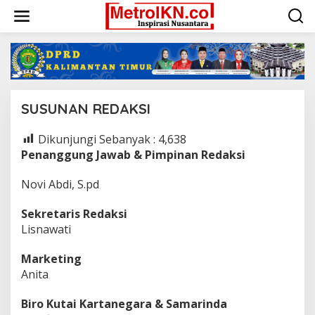
Lewati
ke
konten
SUSUNAN REDAKSI
Dikunjungi Sebanyak :
4,638
|
18
Januari
Penanggung Jawab & Pimpinan Redaksi
2025
Oleh
Admin
Novi Abdi, S.pd
Web
Sekretaris Redaksi
Lisnawati
Marketing
Anita
Biro Kutai Kartanegara & Samarinda