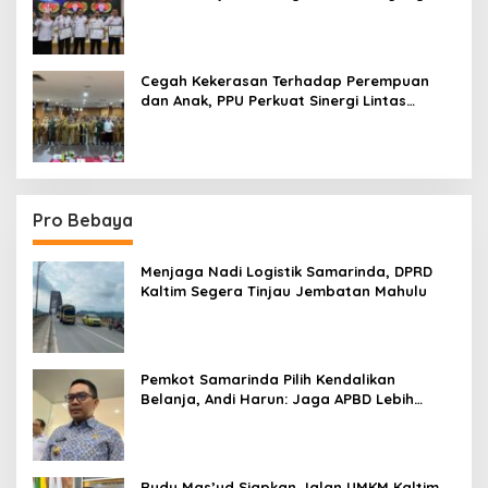
Terpadu
Cegah Kekerasan Terhadap Perempuan
dan Anak, PPU Perkuat Sinergi Lintas
Sektor
Pro Bebaya
Menjaga Nadi Logistik Samarinda, DPRD
Kaltim Segera Tinjau Jembatan Mahulu
Pemkot Samarinda Pilih Kendalikan
Belanja, Andi Harun: Jaga APBD Lebih
Penting daripada Berutang
Rudy Mas’ud Siapkan Jalan UMKM Kaltim