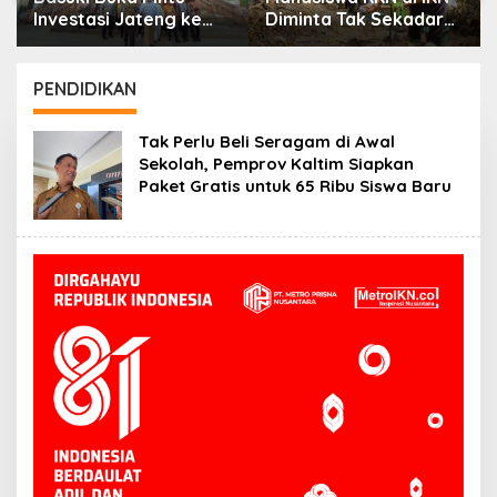
Investasi Jateng ke
Diminta Tak Sekadar
IKN, Ada Tawaran
Penuhi Kewajiban,
Insentif Fiskal
Basuki: Cari Nilai dan
Manfaatnya
PENDIDIKAN
Tak Perlu Beli Seragam di Awal
Sekolah, Pemprov Kaltim Siapkan
Paket Gratis untuk 65 Ribu Siswa Baru