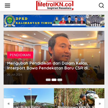
Lewati
ke
konten
PENDIDIKAN
Mengubah Pendidikan dari Dalam Kelas,
Interport Bawa Pendekatan Baru CSR di
Bidang Pendidikan
20 Juli 2026
«
»
Basuki Buka Pintu
Mahasiswa KKN di IKN