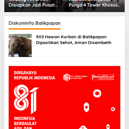
Disiapkan Jadi Pusat
Punya 4 Tower Khusus
Peradilan Konstitusi,
Perempuan,
Progres Konstruksi
Dilengkapi Security
Capai 12,41 Persen
dan CCTV
Diskominfo Balikpapan
903 Hewan Kurban di Balikpapan
Dipastikan Sehat, Aman Disembelih