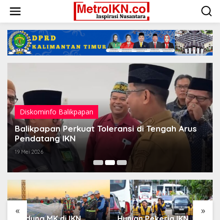
Lewati
ke
konten
Diskominfo Balikpapan
Balikpapan Perkuat Toleransi di Tengah Arus
Pendatang IKN
19 Mei 2026
«
»
Gedung MK di IKN
Hunian Pekerja IKN