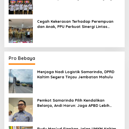
Terpadu
Cegah Kekerasan Terhadap Perempuan
dan Anak, PPU Perkuat Sinergi Lintas
Sektor
Pro Bebaya
Menjaga Nadi Logistik Samarinda, DPRD
Kaltim Segera Tinjau Jembatan Mahulu
Pemkot Samarinda Pilih Kendalikan
Belanja, Andi Harun: Jaga APBD Lebih
Penting daripada Berutang
Rudy Mas’ud Siapkan Jalan UMKM Kaltim