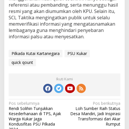
referensi atau pembanding, serta menunggu hasil
resmi yang akan diumumkan oleh KPU. Selain itu,
SCL Taktika mengingatkan publik untuk selalu
memverifikasi informasi yang mengatasnamakan
lembaganya guna menghindari penyebaran
informasi palsu atau menyesatkan.
Pilkada Kutai Kartanegara
PSU Kukar
quick qount
Ikuti Kami
Navigasi
Pos sebelumnya
Pos berikutnya
Rendi Solihin Tunjukkan
Loh Sumber Raih Status
pos
Kesederhanaan di TPS, Ajak
Desa Mandiri, Jadi Inspirasi
Warga Kukar Jaga
Transformasi dari Akar
Kondusifitas PSU Pilkada
Rumput