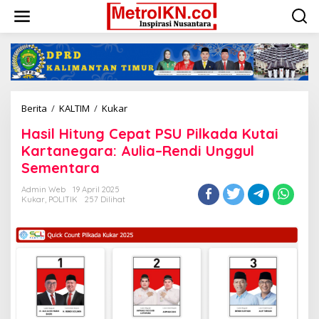
Lewati
ke
konten
Hasil
Berita
/
KALTIM
/
Kukar
Hitung
Hasil Hitung Cepat PSU Pilkada Kutai
Cepat
PSU
Kartanegara: Aulia–Rendi Unggul
Pilkada
Sementara
Kutai
Kartanegara:
Admin Web
19 April 2025
Aulia–
Kukar
,
POLITIK
257 Dilihat
Rendi
Unggul
Sementara