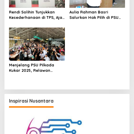
Rendi Solihin Tunjukkan
Aulia Rahman Basri
Kesederhanaan di TPS, Ajak
Salurkan Hak Pilih di PSU
Warga Kukar Jaga
Pilkada Kukar, Ajak
Kondusifitas PSU Pilkada
Pendukung Kawal Suara
2024
dan Jaga Kondusivitas
Menjelang PSU Pilkada
Kukar 2025, Relawan
Paslon Lain Beralih Dukung
Aulia–Rendi
Inspirasi Nusantara