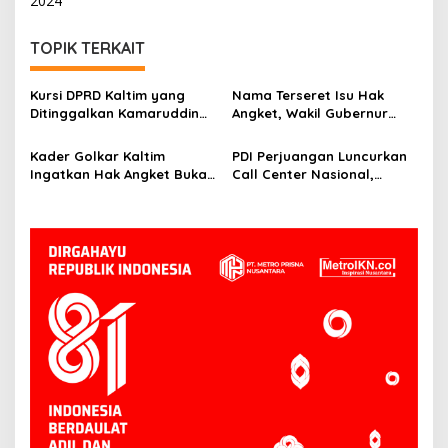
2024
TOPIK TERKAIT
Kursi DPRD Kaltim yang
Nama Terseret Isu Hak
Ditinggalkan Kamaruddin
Angket, Wakil Gubernur
Ibrahim Belum
Kaltim Seno Aji: Itu Urusan
Diparipurnakan, DPRD
DPRD
Kader Golkar Kaltim
PDI Perjuangan Luncurkan
Kaltim Tunggu Surat Resmi
Ingatkan Hak Angket Bukan
Call Center Nasional,
NasDem
Alat Politik, Harus Ada
Ananda Emira Moeis: Warga
Dasar Hukum
Bisa Langsung Sampaikan
Keluhan