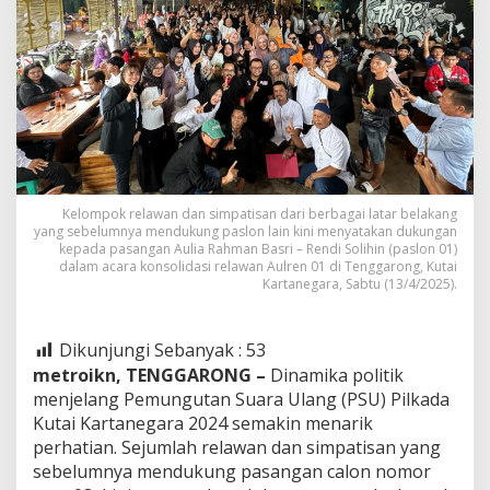
Kelompok relawan dan simpatisan dari berbagai latar belakang
yang sebelumnya mendukung paslon lain kini menyatakan dukungan
kepada pasangan Aulia Rahman Basri – Rendi Solihin (paslon 01)
dalam acara konsolidasi relawan Aulren 01 di Tenggarong, Kutai
Kartanegara, Sabtu (13/4/2025).
Dikunjungi Sebanyak :
53
metroikn, TENGGARONG –
Dinamika politik
menjelang Pemungutan Suara Ulang (PSU) Pilkada
Kutai Kartanegara 2024 semakin menarik
perhatian. Sejumlah relawan dan simpatisan yang
sebelumnya mendukung pasangan calon nomor