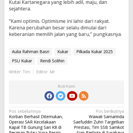
Kutai Kartanegara yang lebih adil, maju, dan
sejahtera.
“Kami optimis. Optimisme ini lahir dari rakyat.
Karena perubahan besar selalu dimulai dari
keberanian memilih jalan yang baru,” pungkasnya.
Aulia Rahman Basri
Kukar
Pilkada Kukar 2025
PSU Kukar
Rendi Solihin
Writer: Tim
Editor: Mr
Ikuti Kami
Navigasi
Pos sebelumnya
Pos berikutnya
Korban Berhasil Ditemukan,
Wawali Samarinda
pos
Operasi SAR Kecelakaan
Saefuddin Zuhri Targetkan
Kapal TB Gunung Sari K8 di
Prestasi, Tim SSB Samkot
Perairan Pulau Yupa Resmi
Siap Berlaga di Surabaya