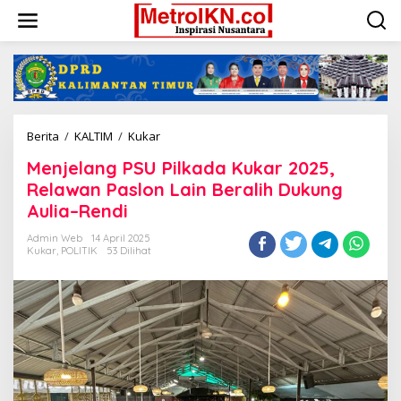
Lewati
ke
konten
Menjelang
Berita
/
KALTIM
/
Kukar
PSU
Menjelang PSU Pilkada Kukar 2025,
Pilkada
Kukar
Relawan Paslon Lain Beralih Dukung
2025,
Aulia–Rendi
Relawan
Paslon
Admin Web
14 April 2025
Lain
Kukar
,
POLITIK
53 Dilihat
Beralih
Dukung
Aulia–
Rendi