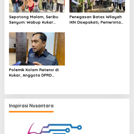
Sepotong Malam, Seribu
Penegasan Batas Wilayah
Senyum: Wabup Kukar
IKN Disepakati, Pemerintah
Rendi Solihin Rayakan
Pastikan Layanan Publik
Kebahagiaan Sederhana
Tak Terganggu
Bersama Anak
Berkebutuhan Khusus
Polemik Kolam Retensi di
Kukar, Anggota DPRD
Samarinda Abdul Rohim
Nilai Jalur Birokrasi Lebih
Efektif
Inspirasi Nusantara