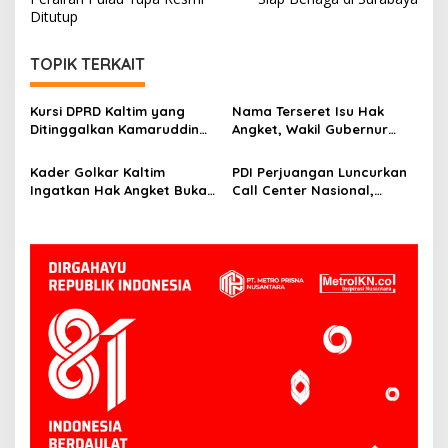
Ditutup
TOPIK TERKAIT
Kursi DPRD Kaltim yang
Nama Terseret Isu Hak
Ditinggalkan Kamaruddin
Angket, Wakil Gubernur
Ibrahim Belum
Kaltim Seno Aji: Itu Urusan
Diparipurnakan, DPRD
DPRD
Kader Golkar Kaltim
PDI Perjuangan Luncurkan
Kaltim Tunggu Surat Resmi
Ingatkan Hak Angket Bukan
Call Center Nasional,
NasDem
Alat Politik, Harus Ada
Ananda Emira Moeis: Warga
Dasar Hukum
Bisa Langsung Sampaikan
Keluhan