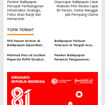
Pemkot Balikpapan
Disporapar Balikpapan Catat
pos
Percepat Pembangunan
Realisasi PAD Wisata Capai
Infrastruktur Strategis,
80 Persen, Pantai Manggar
Fokus Atasi Banjir dan
Jadi Penopang Utama
Kemacetan
TOPIK TERKAIT
903 Hewan Kurban di
Balikpapan Perkuat
Balikpapan Dipastikan
Toleransi di Tengah Arus
Sehat, Aman Disembelih
Pendatang IKN
Rahmad Mas’ud Usulkan
Pemkot Balikpapan
Raperda RUPM Dicabut
Perketat Pengawasan
dari Propemperda 2026
Kurban, Wawali Minta
Limbah Penyembelihan
Dikelola Baik