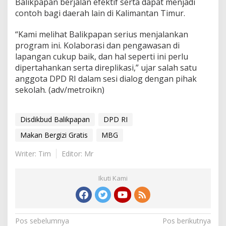
Balikpapan berjalan efektif serta dapat menjadi
contoh bagi daerah lain di Kalimantan Timur.
“Kami melihat Balikpapan serius menjalankan
program ini. Kolaborasi dan pengawasan di
lapangan cukup baik, dan hal seperti ini perlu
dipertahankan serta direplikasi,” ujar salah satu
anggota DPD RI dalam sesi dialog dengan pihak
sekolah. (adv/metroikn)
Disdikbud Balikpapan
DPD RI
Makan Bergizi Gratis
MBG
Writer: Tim
Editor: Mr
Ikuti Kami
Navigasi
Pos sebelumnya
Pos berikutnya