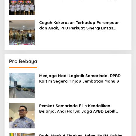
Terpadu
Cegah Kekerasan Terhadap Perempuan
dan Anak, PPU Perkuat Sinergi Lintas
Sektor
Pro Bebaya
Menjaga Nadi Logistik Samarinda, DPRD
Kaltim Segera Tinjau Jembatan Mahulu
Pemkot Samarinda Pilih Kendalikan
Belanja, Andi Harun: Jaga APBD Lebih
Penting daripada Berutang
Rudy Mas’ud Siapkan Jalan UMKM Kaltim