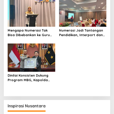
Mengapa Numerasi Tak
Numerasi Jadi Tantangan
Bisa Dibebankan ke Guru
Pendidikan, Interport dan
Matematika Saja?
Indika Foundation Bekali
Guru SMP Balikpapan
dengan Strategi Baru
Dinilai Konsisten Dukung
Program MBG, Kapolda
Kaltim Raih Presisi Award
Inspirasi Nusantara