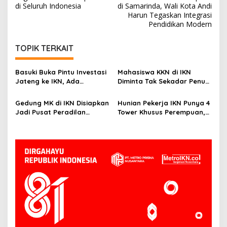
di Seluruh Indonesia
di Samarinda, Wali Kota Andi
Harun Tegaskan Integrasi
Pendidikan Modern
TOPIK TERKAIT
Basuki Buka Pintu Investasi
Mahasiswa KKN di IKN
Jateng ke IKN, Ada
Diminta Tak Sekadar Penuhi
Tawaran Insentif Fiskal
Kewajiban, Basuki: Cari Nilai
dan Manfaatnya
Gedung MK di IKN Disiapkan
Hunian Pekerja IKN Punya 4
Jadi Pusat Peradilan
Tower Khusus Perempuan,
Konstitusi, Progres
Dilengkapi Security dan
Konstruksi Capai 12,41
CCTV
Persen