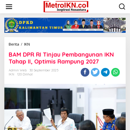
Lewati
ke
konten
BAM
Berita
/
IKN
DPR
BAM DPR RI Tinjau Pembangunan IKN
RI
Tinjau
Tahap II, Optimis Rampung 2027
Pembangunan
IKN
Admin Web
30 September 2025
IKN
120 Dilihat
Tahap
II,
Optimis
Rampung
2027