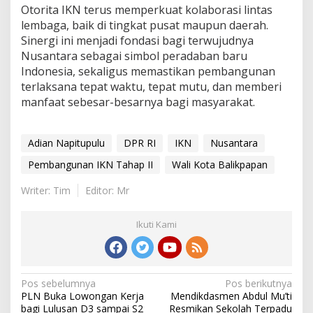
Otorita IKN terus memperkuat kolaborasi lintas
lembaga, baik di tingkat pusat maupun daerah.
Sinergi ini menjadi fondasi bagi terwujudnya
Nusantara sebagai simbol peradaban baru
Indonesia, sekaligus memastikan pembangunan
terlaksana tepat waktu, tepat mutu, dan memberi
manfaat sebesar-besarnya bagi masyarakat.
Adian Napitupulu
DPR RI
IKN
Nusantara
Pembangunan IKN Tahap II
Wali Kota Balikpapan
Writer: Tim
Editor: Mr
Ikuti Kami
Navigasi
Pos sebelumnya
Pos berikutnya
PLN Buka Lowongan Kerja
Mendikdasmen Abdul Mu’ti
pos
bagi Lulusan D3 sampai S2
Resmikan Sekolah Terpadu