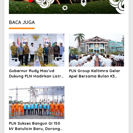
BACA JUGA
Gubernur Rudy Mas’ud
PLN Group Kaltimra Gelar
Dukung PLN Hadirkan Listrik
Apel Bersama Bulan K3
yang Andal dan
Nasional, Perkuat
Berkelanjutan di Kaltim
Komitmen Zero Harm Zero
Loss
PLN Sukses Bangun GI 150
kV Batulicin Baru, Dorong