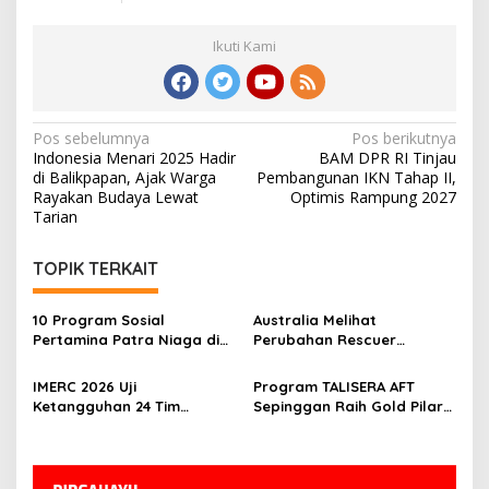
Ikuti Kami
Navigasi
Pos sebelumnya
Pos berikutnya
Indonesia Menari 2025 Hadir
BAM DPR RI Tinjau
pos
di Balikpapan, Ajak Warga
Pembangunan IKN Tahap II,
Rayakan Budaya Lewat
Optimis Rampung 2027
Tarian
TOPIK TERKAIT
10 Program Sosial
Australia Melihat
Pertamina Patra Niaga di
Perubahan Rescuer
Kalimantan Diguyur
Indonesia Setelah Dua
Penghargaan ISRA 2026
Tahun IMERC
IMERC 2026 Uji
Program TALISERA AFT
Ketangguhan 24 Tim
Sepinggan Raih Gold Pilar
Rescue, AYAXX: Kompetensi
Lingkungan TJSL & CSR
Harus Ditopang Peralatan
Award 2026