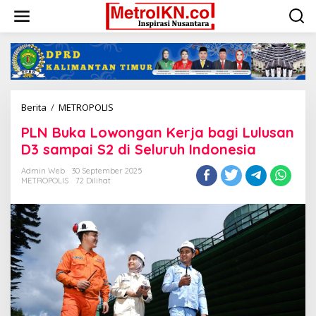
Lewati
ke
konten
PLN
Berita
/
METROPOLIS
Buka
PLN Buka Lowongan Kerja bagi Lulusan
Lowongan
Kerja
D3 sampai S2 di Seluruh Indonesia
bagi
Lulusan
Admin Web
30 September 2025
METROPOLIS
72 Dilihat
D3
sampai
S2
di
Seluruh
Indonesia