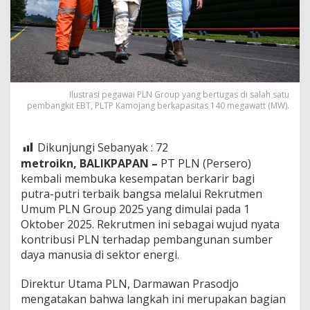
Ilustrasi pegawai PLN Group yang bertugas di salah satu
pembangkit EBT, PLTP Kamojang berkapasitas 140 megawatt (MW).
Dikunjungi Sebanyak :
72
metroikn, BALIKPAPAN –
PT PLN (Persero)
kembali membuka kesempatan berkarir bagi
putra-putri terbaik bangsa melalui Rekrutmen
Umum PLN Group 2025 yang dimulai pada 1
Oktober 2025. Rekrutmen ini sebagai wujud nyata
kontribusi PLN terhadap pembangunan sumber
daya manusia di sektor energi.
Direktur Utama PLN, Darmawan Prasodjo
mengatakan bahwa langkah ini merupakan bagian