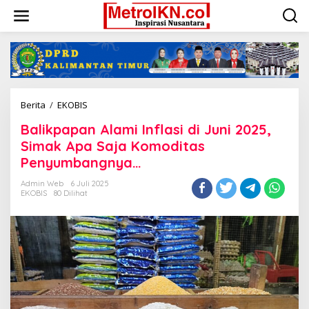
Lewati
ke
konten
Balikpapan
Berita
/
EKOBIS
Alami
Balikpapan Alami Inflasi di Juni 2025,
Inflasi
di
Simak Apa Saja Komoditas
Juni
Penyumbangnya…
2025,
Simak
Admin Web
6 Juli 2025
Apa
EKOBIS
80 Dilihat
Saja
Komoditas
Penyumbangnya...