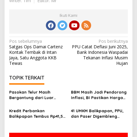
Writer: Tim
Editor: Mr
Ikuti Kami
Navigasi
Pos sebelumnya
Pos berikutnya
Satgas Ops Damai Cartenz
PPU Catat Deflasi Juni 2025,
pos
Kontak Tembak di Intan
Bank Indonesia Waspadai
Jaya, Satu Anggota KKB
Tekanan Inflasi Musim
Tewas
Hujan
TOPIK TERKAIT
Pasokan Telur Masih
BBM Masih Jadi Pendorong
Bergantung dari Luar
Inflasi, BI Pastikan Harga
Kaltim, BI Balikpapan
Pangan di Balikpapan dan
Siapkan Peternak Baru
PPU Terkendali
Kredit Perbankan
41 UMKM Balikpapan, PPU,
Balikpapan Tembus Rp41,5
dan Paser Digembleng
Triliun, Investasi Jadi
Tembus Pasar Ekspor
Penggerak Utama