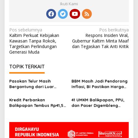
Ikuti Kami
Navigasi
Pos sebelumnya
Pos berikutnya
Kaltim Perkuat Kebijakan
Respons Insiden Viral,
pos
Kawasan Tanpa Rokok,
Gubernur Kaltim Minta Maaf
Targetkan Perlindungan
dan Tegaskan Tak Anti Kritik
Generasi Muda
TOPIK TERKAIT
Pasokan Telur Masih
BBM Masih Jadi Pendorong
Bergantung dari Luar
Inflasi, BI Pastikan Harga
Kaltim, BI Balikpapan
Pangan di Balikpapan dan
Siapkan Peternak Baru
PPU Terkendali
Kredit Perbankan
41 UMKM Balikpapan, PPU,
Balikpapan Tembus Rp41,5
dan Paser Digembleng
Triliun, Investasi Jadi
Tembus Pasar Ekspor
Penggerak Utama