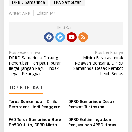
DPRD Samarinda
TPA Sambutan
Writer: APR
Editor: Mr
Ikuti Kami
Navigasi
Pos sebelumnya
Pos berikutnya
DPRD Samarinda Dukung
Minim Fasilitas untuk
pos
Penertiban Tempat Hiburan
Relawan Bencana, DPRD
Ilegal: Jangan Ragu Tindak
Samarinda Desak Pemkot
Tegas Pelanggar
Lebih Serius
TOPIK TERKAIT
Teras Samarinda II Dinilai
DPRD Samarinda Desak
Berpotensi Jadi Penggerak
Pemkot Tuntaskan
Ekonomi Baru di Tepian
Hambatan Operasional
Mahakam
Teras Samarinda II
PAD Teras Samarinda Baru
DPRD Kaltim Ingatkan
Rp500 Juta, DPRD Minta
Penyusunan APBD Harus
Pengelolaan Kawasan
Transparan dan Detail