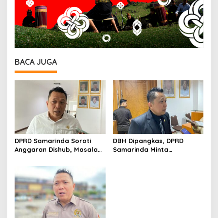
BACA JUGA
DPRD Samarinda Soroti
DBH Dipangkas, DPRD
Anggaran Dishub, Masalah
Samarinda Minta
Parkir dan Truk ODOL Dinilai
Pemerintah Pusat Segera
Belum Tertangani Optimal
Tambah Anggaran