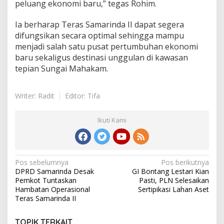
peluang ekonomi baru,” tegas Rohim.
Ia berharap Teras Samarinda II dapat segera
difungsikan secara optimal sehingga mampu
menjadi salah satu pusat pertumbuhan ekonomi
baru sekaligus destinasi unggulan di kawasan
tepian Sungai Mahakam.
Writer: Radit
Editor: Tifa
Ikuti Kami
Navigasi
Pos sebelumnya
Pos berikutnya
DPRD Samarinda Desak
GI Bontang Lestari Kian
pos
Pemkot Tuntaskan
Pasti, PLN Selesaikan
Hambatan Operasional
Sertipikasi Lahan Aset
Teras Samarinda II
TOPIK TERKAIT