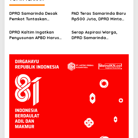
DPRD Samarinda Desak
PAD Teras Samarinda Baru
Pemkot Tuntaskan
Rp500 Juta, DPRD Minta
Hambatan Operasional
Pengelolaan Kawasan
Teras Samarinda II
Lebih Agresif
DPRD Kaltim Ingatkan
Serap Aspirasi Warga,
Penyusunan APBD Harus
DPRD Samarinda
Transparan dan Detail
Prioritaskan Program
Infrastruktur dan
Lingkungan