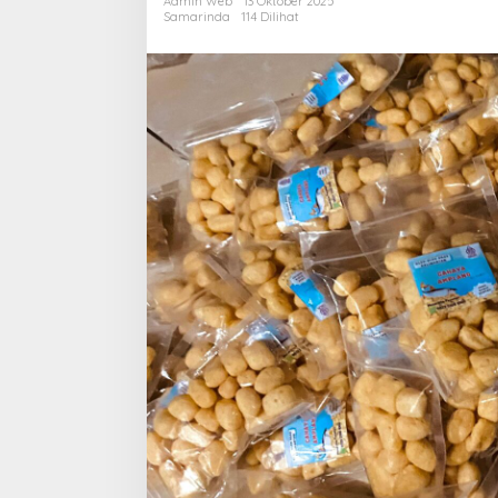
Admin Web
13 Oktober 2025
Nasional,
Samarinda
114 Dilihat
Ini
Langkah
Disdikbud
Samarinda