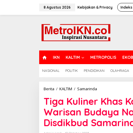
Lewati
ke
8 Agustus 2026
Kebijakan & Privacy
Indeks
konten
H
IKN
KALTIM
METROPOLIS
EKOB
O
M
NASIONAL
POLITIK
PENDIDIKAN
OLAHRAGA
E
Tiga
Berita
/
KALTIM
/
Samarinda
Kuliner
Tiga Kuliner Khas K
Khas
Kota
Warisan Budaya Nas
Tepian
Diusulkan
Disdikbud Samarin
Jadi
Warisan
Budaya