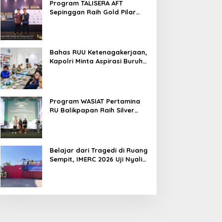
Program TALISERA AFT
Sepinggan Raih Gold Pilar
Lingkungan TJSL & CSR Award
2026
Bahas RUU Ketenagakerjaan,
Kapolri Minta Aspirasi Buruh
Dikawal Lewat Dialog
Program WASIAT Pertamina
RU Balikpapan Raih Silver
ISRA 2026 lewat Inovasi
Kesehatan Berbasis Warga
Belajar dari Tragedi di Ruang
Sempit, IMERC 2026 Uji Nyali
Rescuer Selamatkan Korban