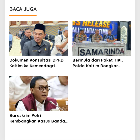
BACA JUGA
Dokumen Konsultasi DPRD
Bermula dari Paket TIKI,
Kaltim ke Kemendagri
Polda Kaltim Bongkar
Beredar, Ketua DPRD:
Dugaan Jaringan Narkoba
Belum Final
Libatkan Kasat Resnarkoba
Kukar
Bareskrim Polri
Kembangkan Kasus Bandar
Narkoba Kutai Barat, Eks
Kasat Resnarkoba Terseret