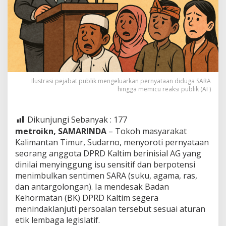
Ilustrasi pejabat publik mengeluarkan pernyataan diduga SARA
hingga memicu reaksi publik (AI )
Dikunjungi Sebanyak :
177
metroikn, SAMARINDA
– Tokoh masyarakat
Kalimantan Timur, Sudarno, menyoroti pernyataan
seorang anggota DPRD Kaltim berinisial AG yang
dinilai menyinggung isu sensitif dan berpotensi
menimbulkan sentimen SARA (suku, agama, ras,
dan antargolongan). Ia mendesak Badan
Kehormatan (BK) DPRD Kaltim segera
menindaklanjuti persoalan tersebut sesuai aturan
etik lembaga legislatif.