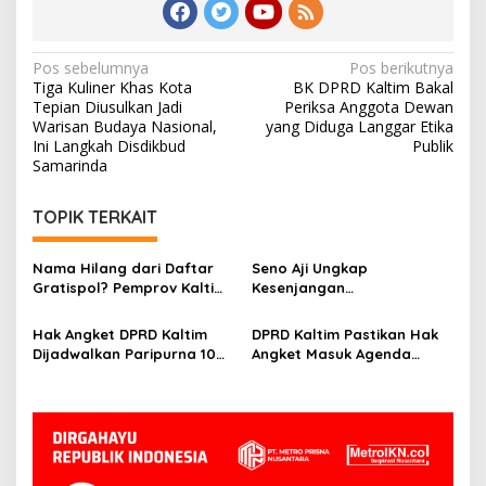
Navigasi
Pos sebelumnya
Pos berikutnya
Tiga Kuliner Khas Kota
BK DPRD Kaltim Bakal
pos
Tepian Diusulkan Jadi
Periksa Anggota Dewan
Warisan Budaya Nasional,
yang Diduga Langgar Etika
Ini Langkah Disdikbud
Publik
Samarinda
TOPIK TERKAIT
Nama Hilang dari Daftar
Seno Aji Ungkap
Gratispol? Pemprov Kaltim
Kesenjangan
Sebut Belum Berstatus
Kesejahteraan di Kaltim, Ini
Penerima
Fokus Pembangunan ke
Hak Angket DPRD Kaltim
DPRD Kaltim Pastikan Hak
Depan
Dijadwalkan Paripurna 10
Angket Masuk Agenda
Juni, Hasanuddin: Semua
Paripurna 10 Juni
Sesuai Mekanisme