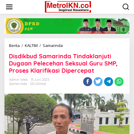
Lewati
ke
konten
Disdikbud
Berita
/
KALTIM
/
Samarinda
Samarinda
Disdikbud Samarinda Tindaklanjuti
Tindaklanjuti
Dugaan
Dugaan Pelecehan Seksual Guru SMP,
Pelecehan
Proses Klarifikasi Dipercepat
Seksual
Guru
Admin Web
13 Juni 2025
SMP,
Samarinda
120 Dilihat
Proses
Klarifikasi
Dipercepat