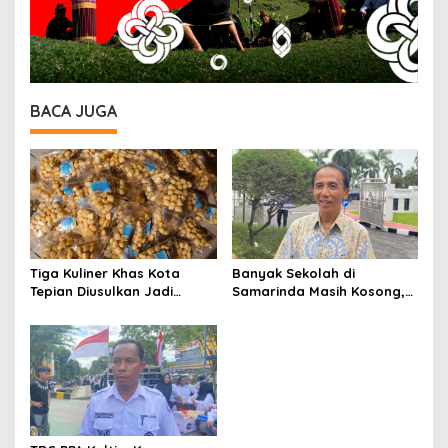
BACA JUGA
Tiga Kuliner Khas Kota
Banyak Sekolah di
Tepian Diusulkan Jadi
Samarinda Masih Kosong,
Warisan Budaya Nasional,
Disdikbud Siapkan Skema
Ini Langkah Disdikbud
Distribusi Siswa
Samarinda