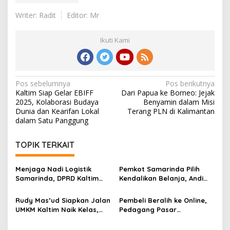
Writer: Radit
Editor: Mr
Ikuti Kami
Navigasi
Pos sebelumnya
Pos berikutnya
Kaltim Siap Gelar EBIFF
Dari Papua ke Borneo: Jejak
pos
2025, Kolaborasi Budaya
Benyamin dalam Misi
Dunia dan Kearifan Lokal
Terang PLN di Kalimantan
dalam Satu Panggung
TOPIK TERKAIT
Menjaga Nadi Logistik
Pemkot Samarinda Pilih
Samarinda, DPRD Kaltim
Kendalikan Belanja, Andi
Segera Tinjau Jembatan
Harun: Jaga APBD Lebih
Mahulu
Penting daripada Berutang
Rudy Mas’ud Siapkan Jalan
Pembeli Beralih ke Online,
UMKM Kaltim Naik Kelas,
Pedagang Pasar
Produk Lokal Bidik Hotel
Tradisional Samarinda Kian
hingga Bandara
Tertekan