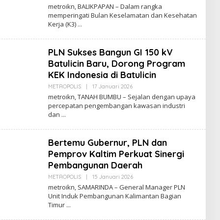
Admin
metroikn, BALIKPAPAN – Dalam rangka
Web
memperingati Bulan Keselamatan dan Kesehatan
Kerja (K3)
PLN Sukses Bangun GI 150 kV
Batulicin Baru, Dorong Program
KEK Indonesia di Batulicin
Oleh
METROPOLIS
|
17 Januari 2026
Admin
metroikn, TANAH BUMBU – Sejalan dengan upaya
Web
percepatan pengembangan kawasan industri
dan
Bertemu Gubernur, PLN dan
Pemprov Kaltim Perkuat Sinergi
Pembangunan Daerah
Oleh
METROPOLIS
|
15 Januari 2026
Admin
metroikn, SAMARINDA – General Manager PLN
Web
Unit Induk Pembangunan Kalimantan Bagian
Timur