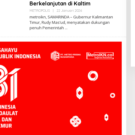
Berkelanjutan di Kaltim
Oleh
METROPOLIS
|
22 Januari 2026
Admin
metroikn, SAMARINDA – Gubernur Kalimantan
Web
Timur, Rudy Mas’ud, menyatakan dukungan
penuh Pemerintah