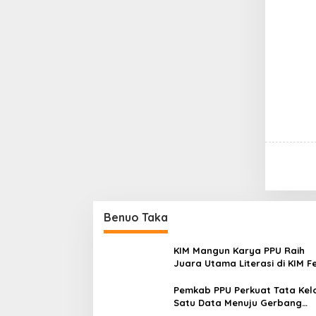
Benuo Taka
KIM Mangun Karya PPU Raih
Juara Utama Literasi di KIM F
2025, Angkat Budaya Paser k
Panggung Nasional
Pemkab PPU Perkuat Tata Kel
Satu Data Menuju Gerbang
Nusantara yang Terpadu