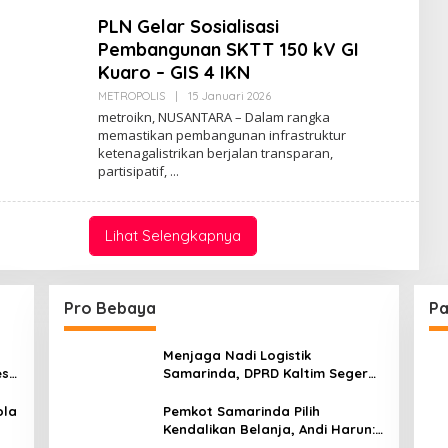
PLN Gelar Sosialisasi
Pembangunan SKTT 150 kV GI
Kuaro – GIS 4 IKN
Oleh
METROPOLIS
|
15 Januari 2026
Admin
metroikn, NUSANTARA – Dalam rangka
Web
memastikan pembangunan infrastruktur
ketenagalistrikan berjalan transparan,
partisipatif,
Lihat Selengkapnya
Pro Bebaya
Pa
Menjaga Nadi Logistik
est
Samarinda, DPRD Kaltim Segera
e
Tinjau Jembatan Mahulu
ola
Pemkot Samarinda Pilih
Kendalikan Belanja, Andi Harun:
Jaga APBD Lebih Penting