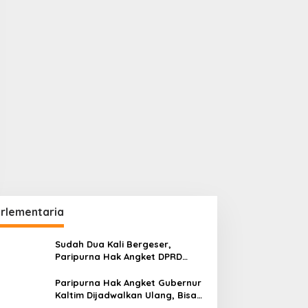
rlementaria
Sudah Dua Kali Bergeser,
Paripurna Hak Angket DPRD
Kaltim Belum Juga Digelar
Paripurna Hak Angket Gubernur
Kaltim Dijadwalkan Ulang, Bisa
Digelar Hingga Tiga Kali Sidang