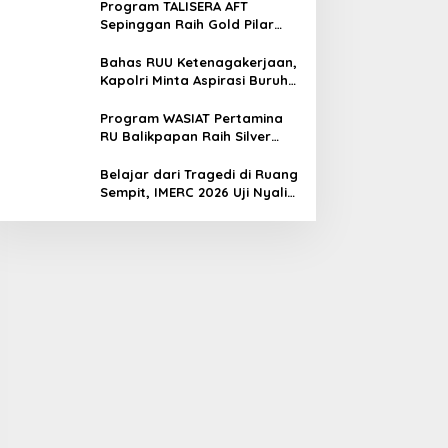
Program TALISERA AFT
Sepinggan Raih Gold Pilar
Lingkungan TJSL & CSR Award
2026
Bahas RUU Ketenagakerjaan,
Kapolri Minta Aspirasi Buruh
Dikawal Lewat Dialog
Program WASIAT Pertamina
RU Balikpapan Raih Silver
ISRA 2026 lewat Inovasi
Kesehatan Berbasis Warga
Belajar dari Tragedi di Ruang
Sempit, IMERC 2026 Uji Nyali
Rescuer Selamatkan Korban