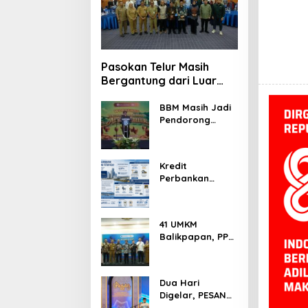
Pasokan Telur Masih
Bergantung dari Luar
Kaltim, BI Balikpapan
Siapkan Peternak Baru
BBM Masih Jadi
Pendorong
Inflasi, BI
Pastikan Harga
Pangan di
Kredit
Balikpapan dan
Perbankan
PPU Terkendali
Balikpapan
Tembus Rp41,5
Triliun, Investasi
41 UMKM
Jadi Penggerak
Balikpapan, PPU,
Utama
dan Paser
Digembleng
Tembus Pasar
Dua Hari
Ekspor
Digelar, PESAN
2026 Catat 50