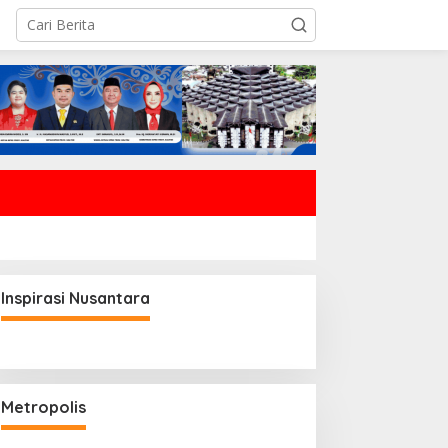
METROPOLIS
PLN Sukses Bangun GI 150 kV Bat
Dorong Program KEK Indonesia d
 Januari 2026
Inspirasi Nusantara
Metropolis