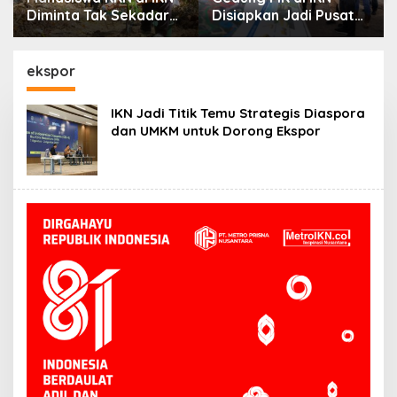
Diminta Tak Sekadar
Disiapkan Jadi Pusat
Penuhi Kewajiban,
Peradilan Konstitusi,
Basuki: Cari Nilai dan
Progres Konstruksi
Manfaatnya
Capai 12,41 Persen
ekspor
IKN Jadi Titik Temu Strategis Diaspora
dan UMKM untuk Dorong Ekspor