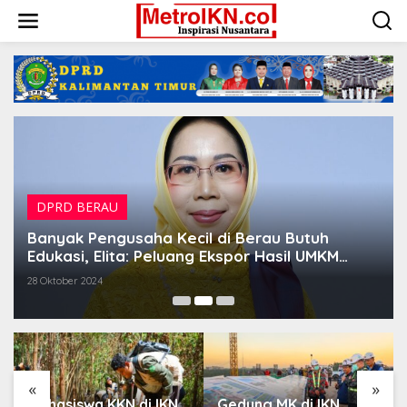
Lewati
ke
konten
DPRD BERAU
Banyak Pengusaha Kecil di Berau Butuh
Edukasi, Elita: Peluang Ekspor Hasil UMKM
Menjanjikan
28 Oktober 2024
«
»
Mahasiswa KKN di IKN
Gedung MK di IKN