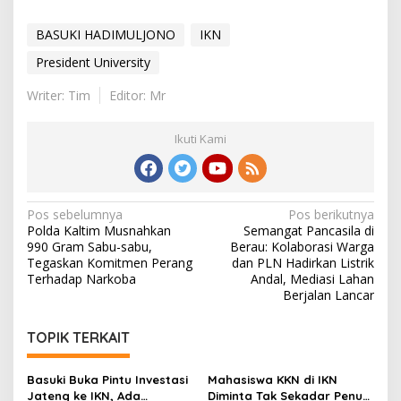
BASUKI HADIMULJONO
IKN
President University
Writer: Tim
Editor: Mr
Ikuti Kami
Navigasi
Pos sebelumnya
Pos berikutnya
Polda Kaltim Musnahkan
Semangat Pancasila di
pos
990 Gram Sabu-sabu,
Berau: Kolaborasi Warga
Tegaskan Komitmen Perang
dan PLN Hadirkan Listrik
Terhadap Narkoba
Andal, Mediasi Lahan
Berjalan Lancar
TOPIK TERKAIT
Basuki Buka Pintu Investasi
Mahasiswa KKN di IKN
Jateng ke IKN, Ada
Diminta Tak Sekadar Penuhi