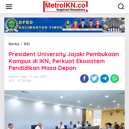
Lewati
ke
konten
President
Berita
/
IKN
University
President University Jajaki Pembukaan
Jajaki
Pembukaan
Kampus di IKN, Perkuat Ekosistem
Kampus
Pendidikan Masa Depan
di
IKN,
Admin Web
5 Juni 2025
Perkuat
IKN
97 Dilihat
Ekosistem
Pendidikan
Masa
Depan