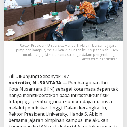
Rektor President University, Handa S. Abidin, bersama jajaran
pimpinan kampus, melakukan kunjungan ke IKN pada Rabu (4/6)
untuk menjajaki kerja sama strategis dalam pengembangan
ekosistem pendidikan.
Dikunjungi Sebanyak :
97
metroikn, NUSANTARA
— Pembangunan Ibu
Kota Nusantara (IKN) sebagai kota masa depan tak
hanya menitikberatkan pada infrastruktur fisik,
tetapi juga pembangunan sumber daya manusia
melalui pendidikan tinggi. Dalam kerangka itu,
Rektor President University, Handa S. Abidin,
bersama jajaran pimpinan kampus, melakukan
kunjungan ke IKN pada Rabu (4/6) untuk menjajaki