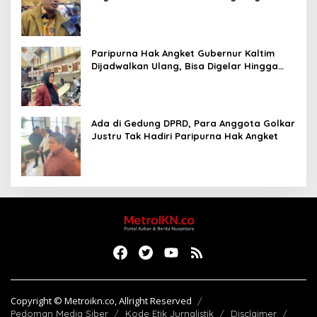
Paripurna Hak Angket Gubernur Kaltim
Dijadwalkan Ulang, Bisa Digelar Hingga
Tiga Kali Sidang
Ada di Gedung DPRD, Para Anggota Golkar
Justru Tak Hadiri Paripurna Hak Angket
Copyright © Metroikn.co, Allright Reserved
Pedoman Media Siber
Kode Etik Jurnalistik
Disclaimer