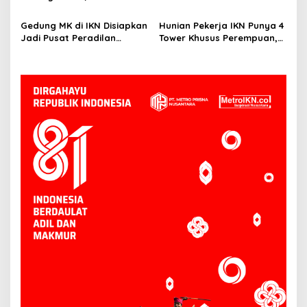
Tawaran Insentif Fiskal
Kewajiban, Basuki: Cari Nilai
dan Manfaatnya
Gedung MK di IKN Disiapkan
Hunian Pekerja IKN Punya 4
Jadi Pusat Peradilan
Tower Khusus Perempuan,
Konstitusi, Progres
Dilengkapi Security dan
Konstruksi Capai 12,41
CCTV
Persen