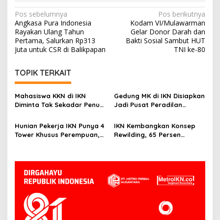
Navigasi
Pos sebelumnya
Pos berikutnya
Angkasa Pura Indonesia
Kodam VI/Mulawarman
pos
Rayakan Ulang Tahun
Gelar Donor Darah dan
Pertama, Salurkan Rp313
Bakti Sosial Sambut HUT
Juta untuk CSR di Balikpapan
TNI ke-80
TOPIK TERKAIT
Mahasiswa KKN di IKN
Gedung MK di IKN Disiapkan
Diminta Tak Sekadar Penuhi
Jadi Pusat Peradilan
Kewajiban, Basuki: Cari Nilai
Konstitusi, Progres
dan Manfaatnya
Konstruksi Capai 12,41
Hunian Pekerja IKN Punya 4
IKN Kembangkan Konsep
Persen
Tower Khusus Perempuan,
Rewilding, 65 Persen
Dilengkapi Security dan
Wilayah Ditargetkan Jadi
CCTV
Kawasan Lindung