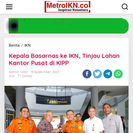
Lewati
ke
konten
Kepala
Berita
/
IKN
Basarnas
Kepala Basarnas ke IKN, Tinjau Lahan
ke
IKN,
Kantor Pusat di KIPP
Tinjau
Lahan
Admin Web
19 September 2025
IKN
71 Dilihat
Kantor
Pusat
di
KIPP