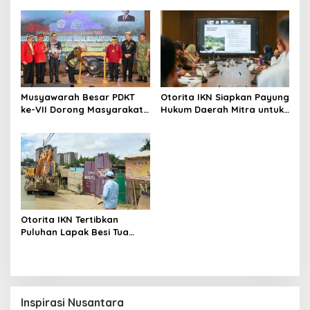
Musyawarah Besar PDKT
Otorita IKN Siapkan Payung
ke-VII Dorong Masyarakat
Hukum Daerah Mitra untuk
Adat Jadi Aktor
Dukung Ekonomi Nusantara
Pembangunan IKN
Otorita IKN Tertibkan
Puluhan Lapak Besi Tua
hingga Warung Tuak Ilegal
Inspirasi Nusantara