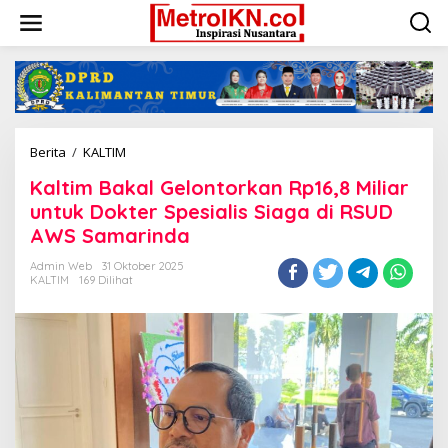
Lewati
ke
konten
Kaltim
Berita
/
KALTIM
Bakal
Kaltim Bakal Gelontorkan Rp16,8 Miliar
Gelontorkan
Rp16,8
untuk Dokter Spesialis Siaga di RSUD
Miliar
AWS Samarinda
untuk
Dokter
Admin Web
31 Oktober 2025
Spesialis
KALTIM
169 Dilihat
Siaga
di
RSUD
AWS
Samarinda