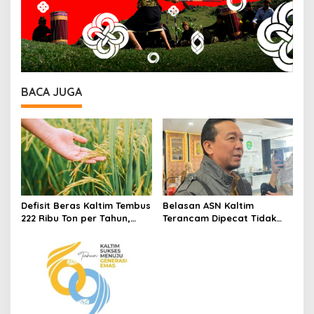
BACA JUGA
Defisit Beras Kaltim Tembus
Belasan ASN Kaltim
222 Ribu Ton per Tahun,
Terancam Dipecat Tidak
Ketergantungan Pasokan
Hormat, Inspektorat Sebut
Luar Daerah Masih Tinggi
Pelanggaran Didominasi
Absensi Bermasalah