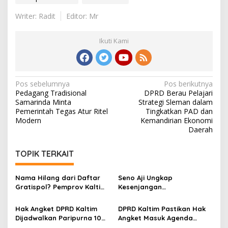
Writer: Radit
Editor: Mr
Ikuti Kami
Navigasi
Pos sebelumnya
Pos berikutnya
Pedagang Tradisional
DPRD Berau Pelajari
pos
Samarinda Minta
Strategi Sleman dalam
Pemerintah Tegas Atur Ritel
Tingkatkan PAD dan
Modern
Kemandirian Ekonomi
Daerah
TOPIK TERKAIT
Nama Hilang dari Daftar
Seno Aji Ungkap
Gratispol? Pemprov Kaltim
Kesenjangan
Sebut Belum Berstatus
Kesejahteraan di Kaltim, Ini
Penerima
Fokus Pembangunan ke
Hak Angket DPRD Kaltim
DPRD Kaltim Pastikan Hak
Depan
Dijadwalkan Paripurna 10
Angket Masuk Agenda
Juni, Hasanuddin: Semua
Paripurna 10 Juni