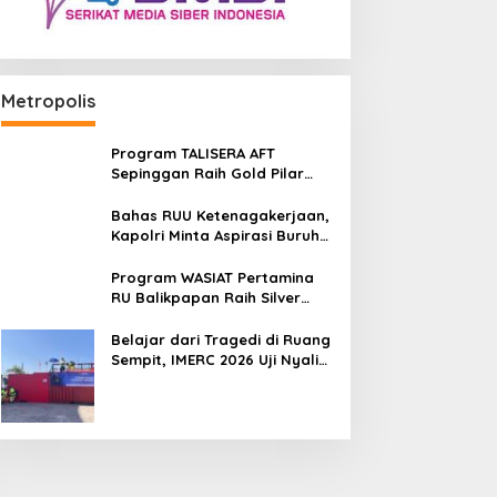
Metropolis
Program TALISERA AFT
Sepinggan Raih Gold Pilar
Lingkungan TJSL & CSR Award
2026
Bahas RUU Ketenagakerjaan,
Kapolri Minta Aspirasi Buruh
Dikawal Lewat Dialog
Program WASIAT Pertamina
RU Balikpapan Raih Silver
ISRA 2026 lewat Inovasi
Kesehatan Berbasis Warga
Belajar dari Tragedi di Ruang
Sempit, IMERC 2026 Uji Nyali
Rescuer Selamatkan Korban