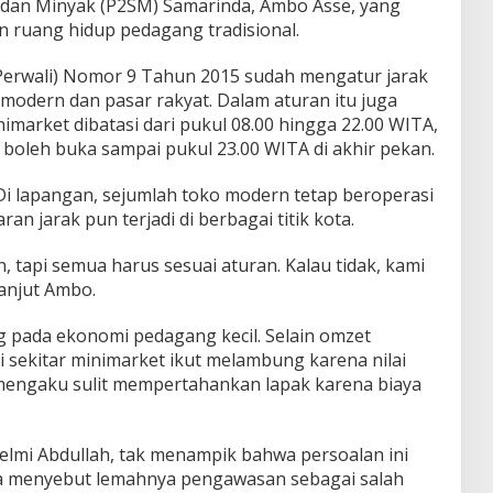
dan Minyak (P2SM) Samarinda, Ambo Asse, yang
an ruang hidup pedagang tradisional.
(Perwali) Nomor 9 Tahun 2015 sudah mengatur jarak
modern dan pasar rakyat. Dalam aturan itu juga
imarket dibatasi dari pukul 08.00 hingga 22.00 WITA,
oleh buka sampai pukul 23.00 WITA di akhir pekan.
Di lapangan, sejumlah toko modern tetap beroperasi
an jarak pun terjadi di berbagai titik kota.
tapi semua harus sesuai aturan. Kalau tidak, kami
 lanjut Ambo.
g pada ekonomi pedagang kecil. Selain omzet
 sekitar minimarket ikut melambung karena nilai
mengaku sulit mempertahankan lapak karena biaya
lmi Abdullah, tak menampik bahwa persoalan ini
 Ia menyebut lemahnya pengawasan sebagai salah