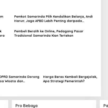
im
Pemkot Samarinda Pilih Kendalikan Belanja, Andi
Harun: Jaga APBD Lebih Penting daripada
Berutang
k
Pembeli Beralih ke Online, Pedagang Pasar
ara
Tradisional Samarinda Kian Tertekan
I DPRD Samarinda Dorong
Harga Beras Kembali Bergejolak,
sa Wisata dan
Apa Strategi Pemerintah?
 Pasar Tradisional
Pro Bebaya
Pa