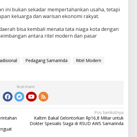
an ini bukan sekadar mempertahankan usaha, tetapi
pan keluarga dan warisan ekonomi rakyat.
aerah bisa kembali menata tata niaga kota dengan
seimbangan antara ritel modern dan pasar
adisional
Pedagang Samarinda
Ritel Modern
Ikuti Kami
Pos berikutnya
erintahan
Kaltim Bakal Gelontorkan Rp16,8 Miliar untuk
Dokter Spesialis Siaga di RSUD AWS Samarinda
enguat