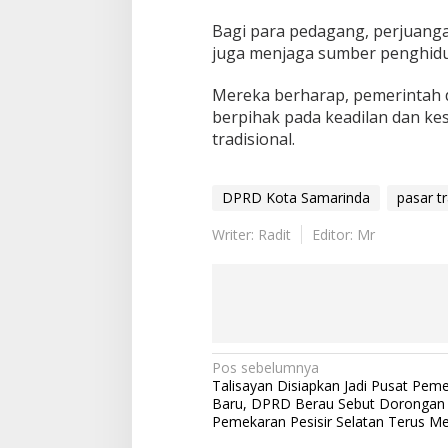
Bagi para pedagang, perjuang
juga menjaga sumber penghidu
Mereka berharap, pemerintah d
berpihak pada keadilan dan ke
tradisional.
DPRD Kota Samarinda
pasar tr
Writer: Radit
Editor: Mr
Navigasi
Pos sebelumnya
Talisayan Disiapkan Jadi Pusat Pem
pos
Baru, DPRD Berau Sebut Dorongan
Pemekaran Pesisir Selatan Terus M