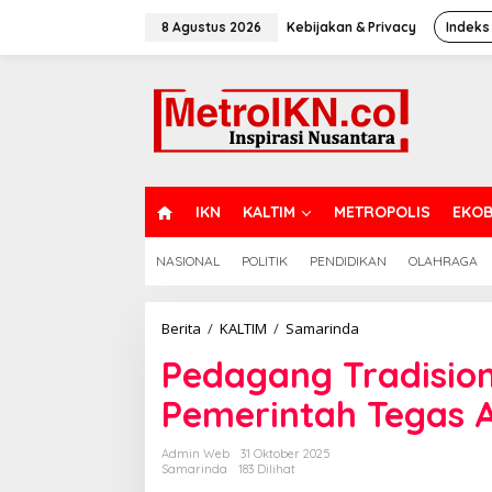
Lewati
ke
8 Agustus 2026
Kebijakan & Privacy
Indeks
konten
H
IKN
KALTIM
METROPOLIS
EKOB
O
M
NASIONAL
POLITIK
PENDIDIKAN
OLAHRAGA
E
Pedagang
Berita
/
KALTIM
/
Samarinda
Tradisional
Pedagang Tradisio
Samarinda
Minta
Pemerintah Tegas A
Pemerintah
Tegas
Atur
Admin Web
31 Oktober 2025
Ritel
Samarinda
183 Dilihat
Modern