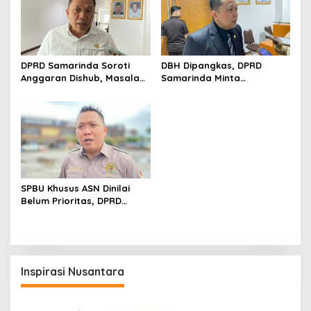
DPRD Samarinda Soroti
DBH Dipangkas, DPRD
Anggaran Dishub, Masalah
Samarinda Minta
Parkir dan Truk ODOL Dinilai
Pemerintah Pusat Segera
Belum Tertangani Optimal
Tambah Anggaran
SPBU Khusus ASN Dinilai
Belum Prioritas, DPRD
Samarinda Pilih Dorong
Pembenahan Distribusi BBM
Inspirasi Nusantara