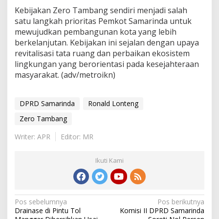
Kebijakan Zero Tambang sendiri menjadi salah
satu langkah prioritas Pemkot Samarinda untuk
mewujudkan pembangunan kota yang lebih
berkelanjutan. Kebijakan ini sejalan dengan upaya
revitalisasi tata ruang dan perbaikan ekosistem
lingkungan yang berorientasi pada kesejahteraan
masyarakat. (adv/metroikn)
DPRD Samarinda
Ronald Lonteng
Zero Tambang
Writer: APR
Editor: MR
Ikuti Kami
Navigasi
Pos sebelumnya
Pos berikutnya
Drainase di Pintu Tol
Komisi II DPRD Samarinda
pos