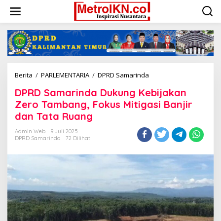
Lewati
ke
konten
DPRD
Berita
/
PARLEMENTARIA
/
DPRD Samarinda
Samarinda
DPRD Samarinda Dukung Kebijakan
Dukung
Kebijakan
Zero Tambang, Fokus Mitigasi Banjir
Zero
dan Tata Ruang
Tambang,
Fokus
Admin Web
9 Juli 2025
Mitigasi
DPRD Samarinda
72 Dilihat
Banjir
dan
Tata
Ruang