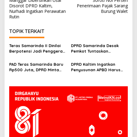
Manggar Dibersihkan Usai
Soroti Nol Persen
Disorot DPRD Kaltim,
Penerimaan Pajak Sarang
Nurhadi Ingatkan Perawatan
Burung Walet
Rutin
TOPIK TERKAIT
Teras Samarinda II Dinilai
DPRD Samarinda Desak
Berpotensi Jadi Penggerak
Pemkot Tuntaskan
Ekonomi Baru di Tepian
Hambatan Operasional
Mahakam
Teras Samarinda II
PAD Teras Samarinda Baru
DPRD Kaltim Ingatkan
Rp500 Juta, DPRD Minta
Penyusunan APBD Harus
Pengelolaan Kawasan
Transparan dan Detail
Lebih Agresif