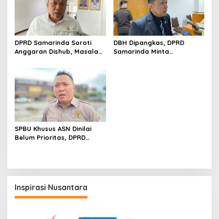
DPRD Samarinda Soroti
DBH Dipangkas, DPRD
Anggaran Dishub, Masalah
Samarinda Minta
Parkir dan Truk ODOL Dinilai
Pemerintah Pusat Segera
Belum Tertangani Optimal
Tambah Anggaran
SPBU Khusus ASN Dinilai
Belum Prioritas, DPRD
Samarinda Pilih Dorong
Pembenahan Distribusi BBM
Inspirasi Nusantara