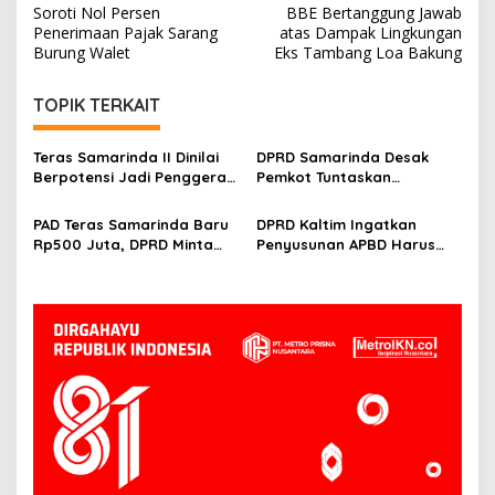
pos
Soroti Nol Persen
BBE Bertanggung Jawab
Penerimaan Pajak Sarang
atas Dampak Lingkungan
Burung Walet
Eks Tambang Loa Bakung
TOPIK TERKAIT
Teras Samarinda II Dinilai
DPRD Samarinda Desak
Berpotensi Jadi Penggerak
Pemkot Tuntaskan
Ekonomi Baru di Tepian
Hambatan Operasional
Mahakam
Teras Samarinda II
PAD Teras Samarinda Baru
DPRD Kaltim Ingatkan
Rp500 Juta, DPRD Minta
Penyusunan APBD Harus
Pengelolaan Kawasan
Transparan dan Detail
Lebih Agresif