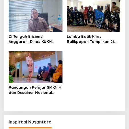
Di Tengah Efisiensi
Lomba Batik Khas
Anggaran, Dinas KUKM
Balikpapan Tampilkan 21
Perindag PPU Fokus pada
Karya Perajin Lokal, Elai
Kegiatan Prioritas Bertaraf
Mania Jadi Pemenang
Nasional
Rancangan Pelajar SMKN 4
dan Desainer Nasional
Tampil Satu Pentas di
Balikpapan Fashion Week
2023
Inspirasi Nusantara