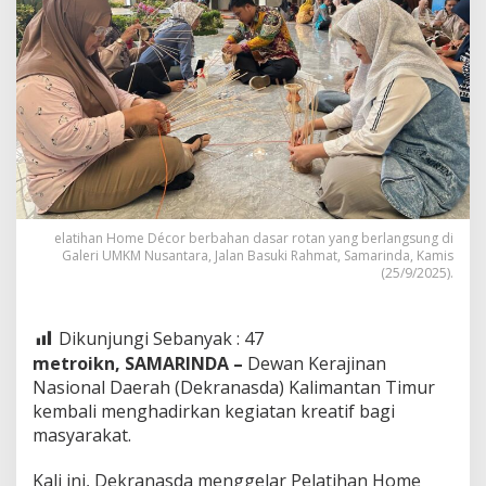
elatihan Home Décor berbahan dasar rotan yang berlangsung di
Galeri UMKM Nusantara, Jalan Basuki Rahmat, Samarinda, Kamis
(25/9/2025).
Dikunjungi Sebanyak :
47
metroikn, SAMARINDA –
Dewan Kerajinan
Nasional Daerah (Dekranasda) Kalimantan Timur
kembali menghadirkan kegiatan kreatif bagi
masyarakat.
Kali ini, Dekranasda menggelar Pelatihan Home