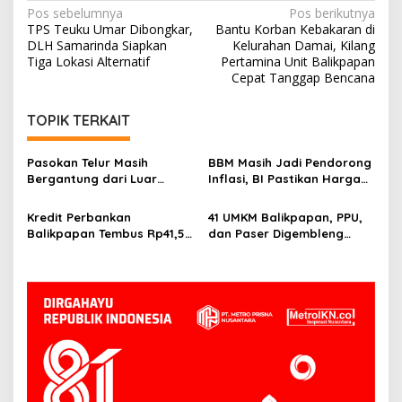
Navigasi
Pos sebelumnya
Pos berikutnya
TPS Teuku Umar Dibongkar,
Bantu Korban Kebakaran di
pos
DLH Samarinda Siapkan
Kelurahan Damai, Kilang
Tiga Lokasi Alternatif
Pertamina Unit Balikpapan
Cepat Tanggap Bencana
TOPIK TERKAIT
Pasokan Telur Masih
BBM Masih Jadi Pendorong
Bergantung dari Luar
Inflasi, BI Pastikan Harga
Kaltim, BI Balikpapan
Pangan di Balikpapan dan
Siapkan Peternak Baru
PPU Terkendali
Kredit Perbankan
41 UMKM Balikpapan, PPU,
Balikpapan Tembus Rp41,5
dan Paser Digembleng
Triliun, Investasi Jadi
Tembus Pasar Ekspor
Penggerak Utama