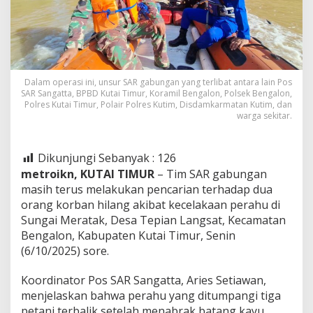
Dalam operasi ini, unsur SAR gabungan yang terlibat antara lain Pos
SAR Sangatta, BPBD Kutai Timur, Koramil Bengalon, Polsek Bengalon,
Polres Kutai Timur, Polair Polres Kutim, Disdamkarmatan Kutim, dan
warga sekitar.
Dikunjungi Sebanyak :
126
metroikn, KUTAI TIMUR
– Tim SAR gabungan
masih terus melakukan pencarian terhadap dua
orang korban hilang akibat kecelakaan perahu di
Sungai Meratak, Desa Tepian Langsat, Kecamatan
Bengalon, Kabupaten Kutai Timur, Senin
(6/10/2025) sore.
Koordinator Pos SAR Sangatta, Aries Setiawan,
menjelaskan bahwa perahu yang ditumpangi tiga
petani terbalik setelah menabrak batang kayu