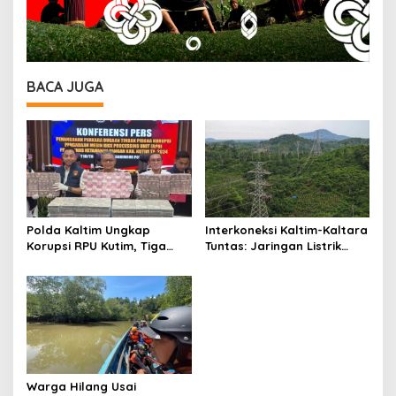
BACA JUGA
Polda Kaltim Ungkap
Interkoneksi Kaltim-Kaltara
Korupsi RPU Kutim, Tiga
Tuntas: Jaringan Listrik
Orang Jadi Tersangka
Super Kuat PLN Hadirkan
dengan Kerugian Negara
Layanan Andal Hingga
Capai Rp10,8 Miliar
Pelosok Kalimantan
Warga Hilang Usai