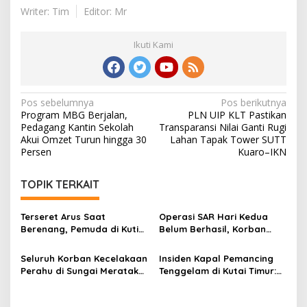
Writer: Tim
Editor: Mr
Ikuti Kami
Navigasi
Pos sebelumnya
Pos berikutnya
Program MBG Berjalan,
PLN UIP KLT Pastikan
pos
Pedagang Kantin Sekolah
Transparansi Nilai Ganti Rugi
Akui Omzet Turun hingga 30
Lahan Tapak Tower SUTT
Persen
Kuaro–IKN
TOPIK TERKAIT
Terseret Arus Saat
Operasi SAR Hari Kedua
Berenang, Pemuda di Kutim
Belum Berhasil, Korban
Ditemukan Meninggal Dunia
Hanyut di Muara Wahau
Masih Dicari
Seluruh Korban Kecelakaan
Insiden Kapal Pemancing
Perahu di Sungai Meratak
Tenggelam di Kutai Timur:
Bengalon Ditemukan,
Lima Orang Meninggal
Operasi SAR Resmi Ditutup
Dunia, Dua Selamat