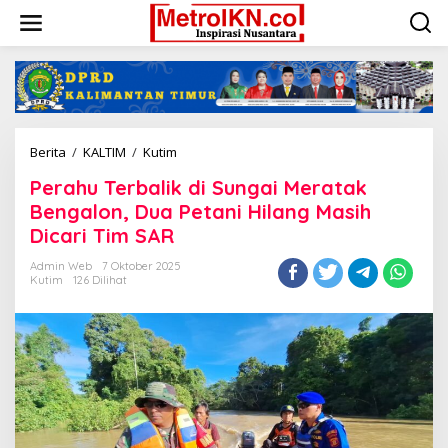
Lewati
ke
konten
Perahu
Berita
/
KALTIM
/
Kutim
Terbalik
Perahu Terbalik di Sungai Meratak
di
Sungai
Bengalon, Dua Petani Hilang Masih
Meratak
Dicari Tim SAR
Bengalon,
Dua
Admin Web
7 Oktober 2025
Petani
Kutim
126 Dilihat
Hilang
Masih
Dicari
Tim
SAR