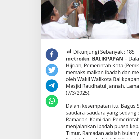
Dikunjungi Sebanyak :
185
metroikn, BALIKPAPAN
– Dal
Hijriah, Pemerintah Kota (Pem
memaksimalkan ibadah dan meni
oleh Wakil Walikota Balikpapa
Masjid Raudhatul Jannah, Lama
(7/3/2025).
Dalam kesempatan itu, Bagus
saudara-saudara yang sedang s
Ramadan. Kami dari Pemerinta
menjalankan ibadah puasa kepa
Timur. Ramadan adalah bulan 