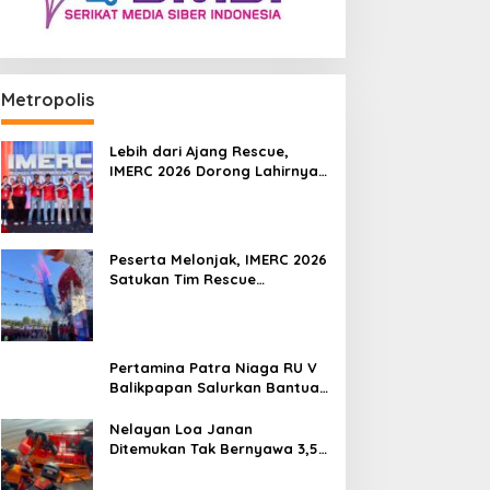
Metropolis
Lebih dari Ajang Rescue,
IMERC 2026 Dorong Lahirnya
Penyelamat Kompeten untuk
Indonesia
Peserta Melonjak, IMERC 2026
Satukan Tim Rescue
Indonesia dan Australia di
Balikpapan
Pertamina Patra Niaga RU V
Balikpapan Salurkan Bantuan
Pendidikan bagi Anak Ring-1
Kilang
Nelayan Loa Janan
Ditemukan Tak Bernyawa 3,5
Kilometer dari Lokasi
Kejadian di Sungai Mahakam