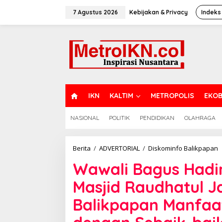
Lewati
ke
7 Agustus 2026
Kebijakan & Privacy
Indeks
konten
H
IKN
KALTIM
METROPOLIS
EKOB
O
M
NASIONAL
POLITIK
PENDIDIKAN
OLAHRAGA
E
W
Berita
/
ADVERTORIAL
/
Diskominfo Balikpapan
B
Wawali Bagus Hadir
H
S
Masjid Raudhatul 
R
d
Balikpapan Manfaa
M
R
J