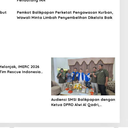
Pendatang IKN
but
Pemkot Balikpapan Perketat Pengawasan Kurban,
Wawali Minta Limbah Penyembelihan Dikelola Baik
Melonjak, IMERC 2026
Tim Rescue Indonesia
ralia di Balikpapan
Audiensi SMSI Balikpapan dengan
Ketua DPRD Alwi Al Qadri,
Perkuat Peran Media dalam
Pembangunan Kota