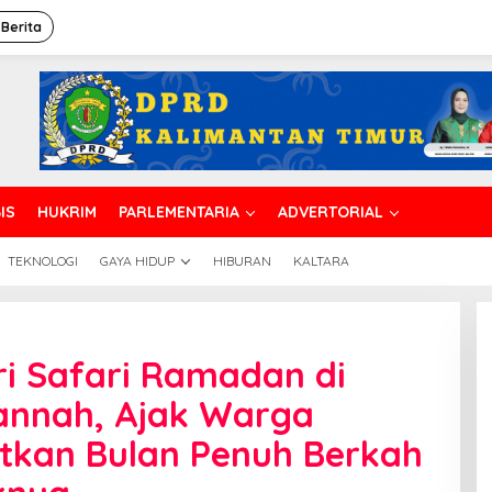
 Berita
IS
HUKRIM
PARLEMENTARIA
ADVERTORIAL
TEKNOLOGI
GAYA HIDUP
HIBURAN
KALTARA
awali
agus
i Safari Ramadan di
adiri
afari
Jannah, Ajak Warga
amadan
i
tkan Bulan Penuh Berkah
asjid
audhatul
annah,