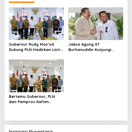
Gubernur Rudy Mas’ud
Jaksa Agung ST
Dukung PLN Hadirkan Listrik
Burhanuddin Kunjungi
yang Andal dan
Kaltim, Evaluasi Kinerja
Berkelanjutan di Kaltim
Kejaksaan
Bertemu Gubernur, PLN
dan Pemprov Kaltim
Perkuat Sinergi
Pembangunan Daerah
Inspirasi Nusantara