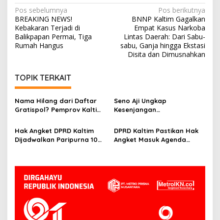
Navigasi
Pos sebelumnya
Pos berikutnya
BREAKING NEWS!
BNNP Kaltim Gagalkan
pos
Kebakaran Terjadi di
Empat Kasus Narkoba
Balikpapan Permai, Tiga
Lintas Daerah: Dari Sabu-
Rumah Hangus
sabu, Ganja hingga Ekstasi
Disita dan Dimusnahkan
TOPIK TERKAIT
Nama Hilang dari Daftar
Seno Aji Ungkap
Gratispol? Pemprov Kaltim
Kesenjangan
Sebut Belum Berstatus
Kesejahteraan di Kaltim, Ini
Penerima
Fokus Pembangunan ke
Hak Angket DPRD Kaltim
DPRD Kaltim Pastikan Hak
Depan
Dijadwalkan Paripurna 10
Angket Masuk Agenda
Juni, Hasanuddin: Semua
Paripurna 10 Juni
Sesuai Mekanisme