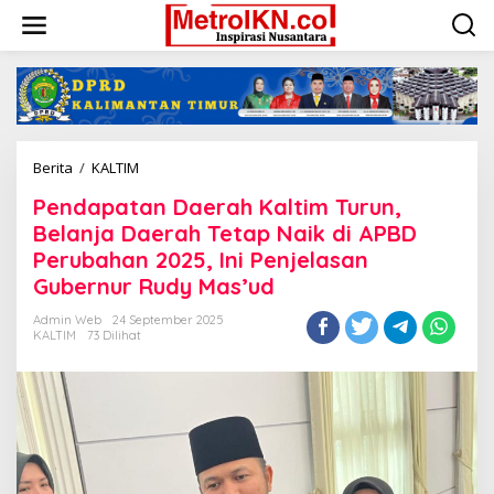
Lewati
ke
konten
Pendapatan
Berita
/
KALTIM
Daerah
Pendapatan Daerah Kaltim Turun,
Kaltim
Turun,
Belanja Daerah Tetap Naik di APBD
Belanja
Perubahan 2025, Ini Penjelasan
Daerah
Gubernur Rudy Mas’ud
Tetap
Naik
Admin Web
24 September 2025
di
KALTIM
73 Dilihat
APBD
Perubahan
2025,
Ini
Penjelasan
Gubernur
Rudy
Mas'ud