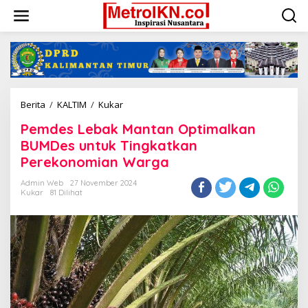
Lewati
ke
konten
Pemdes
Berita
/
KALTIM
/
Kukar
Lebak
Pemdes Lebak Mantan Optimalkan
Mantan
Optimalkan
BUMDes untuk Tingkatkan
BUMDes
Perekonomian Warga
untuk
Tingkatkan
Admin Web
27 November 2024
Perekonomian
Kukar
81 Dilihat
Warga