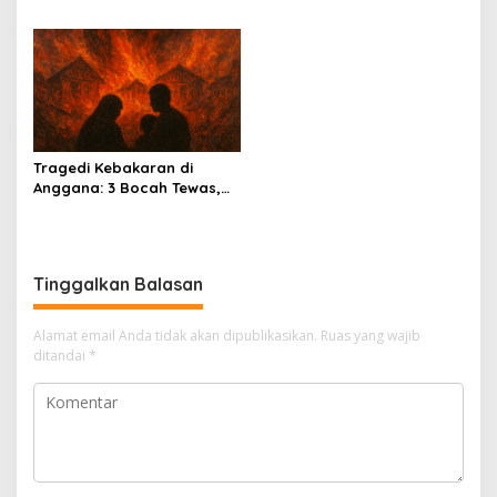
Sungai Belayan Akhirnya
Belayan, Basarnas Terus
Ditemukan
Lakukan Pencarian Satu
Orang Hilang
Tragedi Kebakaran di
Anggana: 3 Bocah Tewas,
Deretan Rumah Hangus
Tinggalkan Balasan
Alamat email Anda tidak akan dipublikasikan.
Ruas yang wajib
ditandai
*