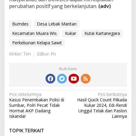
perubahan positif yang berkelanjutan.
(adv)
Bumdes
Desa Lebak Mantan
Kecamatan Muara Wis
Kukar
Kutai Kartanegara
Perkebunan Kelapa Sawit
Writer: Tim
Editor: Pri
Ikuti Kami
Navigasi
Pos sebelumnya
Pos berikutnya
Kasus Penembakan Polisi di
Hasil Quick Count Pilkada
pos
Sumbar, Polri Pecat Tidak
Kukar 2024, Edi-Rendi
Hormat AKP Dadang
Unggul Telak dari Paslon
Iskandar
Lainnya
TOPIK TERKAIT