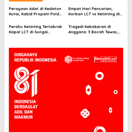
Perayaan Adat di Kedaton
Empat Hari Pencarian,
Kutai, Kabid Propam Polda
Korban LCT vs Ketinting di
Kaltim Jalin Silaturahmi
Sungai Belayan Akhirnya
Ditemukan
Perahu Ketinting Tertabrak
Tragedi Kebakaran di
Kapal LCT di Sungai
Anggana: 3 Bocah Tewas,
Belayan, Basarnas Terus
Deretan Rumah Hangus
Lakukan Pencarian Satu
Orang Hilang