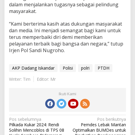
dalam menjalankan tugasnya sebagai pelindung
masyarakat.
“Kami berterima kasih atas dukungan masyarakat
dan media. Ini menjadi semangat bagi kami untuk
terus memperbaiki diri demi memberikan
pelayanan terbaik bagi bangsa dan negara,” tutup
Irjen Pol Sandi Nugroho.
AKP Dadang Iskandar
Polisi
polri
PTDH
Writer: Tim
Editor: Mr
Ikuti Kami
Navigasi
Pos sebelumnya
Pos berikutnya
Pilkada Kukar 2024: Rendi
Pemdes Lebak Mantan
pos
Solihin Mencoblos di TPS 08
Optimalkan BUMDes untuk