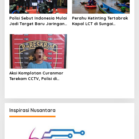
Polisi Sebut Indonesia Mulai
Perahu Ketinting Tertabrak
Jadi Target Baru Jaringan
Kapal LCT di Sungai
Judi Online Internasional
Belayan, Basarnas Terus
Lakukan Pencarian Satu
Orang Hilang
Aksi Komplotan Curanmor
Terekam CCTV, Polisi di
Samarinda Berhasil Bekuk
Salah Satu Pelaku
Inspirasi Nusantara