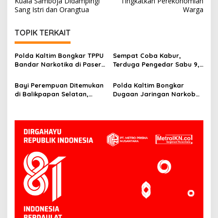
Kuala Samboja Didampingi
Tingkatkan Perekonomian
Sang Istri dan Orangtua
Warga
TOPIK TERKAIT
Polda Kaltim Bongkar TPPU
Sempat Coba Kabur,
Bandar Narkotika di Paser,
Terduga Pengedar Sabu 9,9
Sita Uang Rp1 Miliar dan
Gram Ditangkap Polisi di
Aset 13 Hektare
Kutai Timur
Bayi Perempuan Ditemukan
Polda Kaltim Bongkar
di Balikpapan Selatan,
Dugaan Jaringan Narkoba
Polisi Telusuri CCTV dan
Malaysia, Sita 5,4 Liter
Saksi
Cairan Positif
Metamfetamin