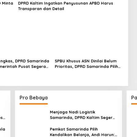
 Minta
DPRD Kaltim Ingatkan Penyusunan APBD Harus
Transparan dan Detail
angkas, DPRD Samarinda
SPBU Khusus ASN Dinilai Belum
merintah Pusat Segera
Prioritas, DPRD Samarinda Pilih
Anggaran
Dorong Pembenahan Distribusi
BBM
Pro Bebaya
Pa
Menjaga Nadi Logistik
est
Samarinda, DPRD Kaltim Segera
e
Tinjau Jembatan Mahulu
ola
Pemkot Samarinda Pilih
Kendalikan Belanja, Andi Harun: