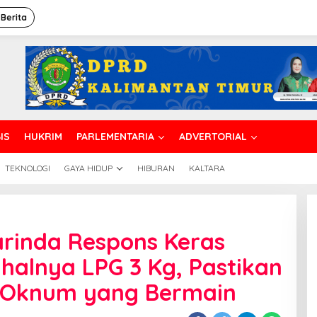
 Berita
IS
HUKRIM
PARLEMENTARIA
ADVERTORIAL
TEKNOLOGI
GAYA HIDUP
HIBURAN
KALTARA
si
arinda Respons Keras
D
rinda
alnya LPG 3 Kg, Pastikan
pons
s
 Oknum yang Bermain
ngkaan
alnya