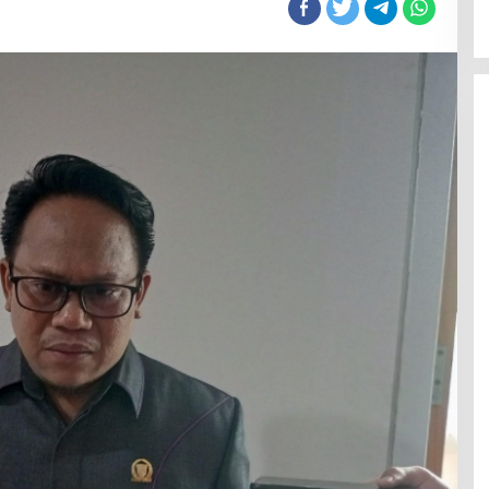
ikan
n
ak
s
um
ain