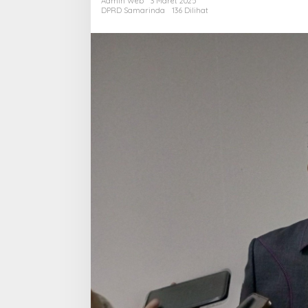
Admin Web
3 Maret 2025
LPG
DPRD Samarinda
136 Dilihat
3
Kg,
Past
Aka
Tind
Tega
Okn
yang
Berm