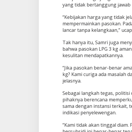
yang tidak bertanggung jawab 
“Kebijakan harga yang tidak j
mempermainkan pasokan. Padaha
lancar tanpa kelangkaan,” ucap
Tak hanya itu, Samri juga me
bahwa pasokan LPG 3 kg aman,
kesulitan mendapatkannya.
“Jika pasokan benar-benar am
kg? Kami curiga ada masalah dal
jelasnya.
Sebagai langkah tegas, politisi
pihaknya berencana memperkua
sama dengan instansi terkait, 
indikasi penyelewengan.
“Kami tidak akan tinggal diam.
bersubsidi ini benar-benar tep