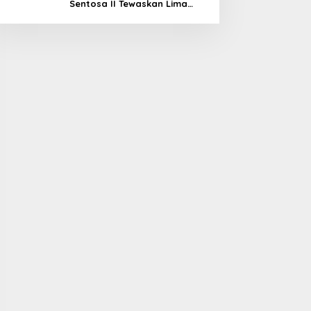
Sentosa II Tewaskan Lima
Orang, Pemerintah Pastikan
Penyebab Diusut