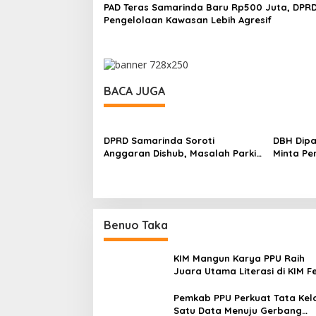
PAD Teras Samarinda Baru Rp500 Juta, DPRD
Pengelolaan Kawasan Lebih Agresif
BACA JUGA
DPRD Samarinda Soroti
DBH Dip
Anggaran Dishub, Masalah Parkir
Minta Pe
dan Truk ODOL Dinilai Belum
Tambah 
Tertangani Optimal
Benuo Taka
KIM Mangun Karya PPU Raih
Juara Utama Literasi di KIM F
2025, Angkat Budaya Paser k
Panggung Nasional
Pemkab PPU Perkuat Tata Kel
Satu Data Menuju Gerbang