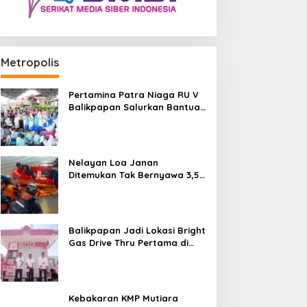
Metropolis
Pertamina Patra Niaga RU V
Balikpapan Salurkan Bantuan
Pendidikan bagi Anak Ring-1
Kilang
Nelayan Loa Janan
Ditemukan Tak Bernyawa 3,5
Kilometer dari Lokasi
Kejadian di Sungai Mahakam
Balikpapan Jadi Lokasi Bright
Gas Drive Thru Pertama di
Indonesia
Kebakaran KMP Mutiara