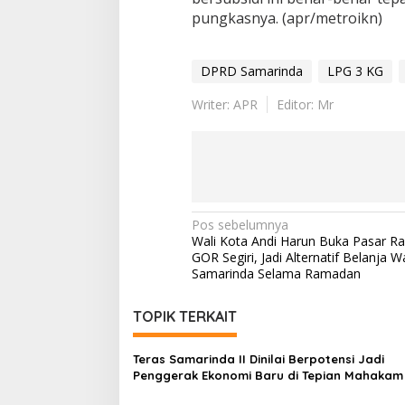
pungkasnya. (apr/metroikn)
DPRD Samarinda
LPG 3 KG
Writer: APR
Editor: Mr
Navigasi
Pos sebelumnya
Wali Kota Andi Harun Buka Pasar R
pos
GOR Segiri, Jadi Alternatif Belanja 
Samarinda Selama Ramadan
TOPIK TERKAIT
Teras Samarinda II Dinilai Berpotensi Jadi
Penggerak Ekonomi Baru di Tepian Mahakam