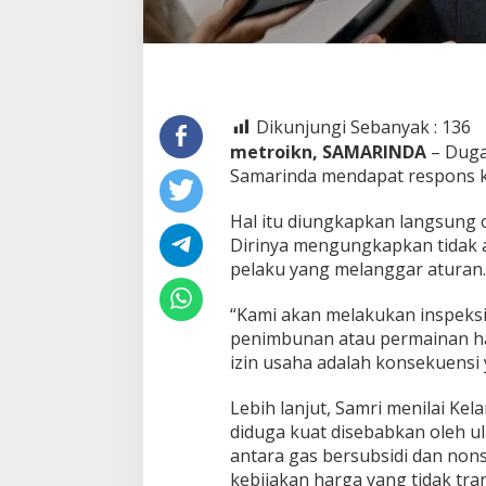
Dikunjungi Sebanyak :
136
metroikn, SAMARINDA
– Duga
Samarinda mendapat respons k
Hal itu diungkapkan langsung o
Dirinya mengungkapkan tidak 
pelaku yang melanggar aturan.
“Kami akan melakukan inspeksi
penimbunan atau permainan ha
izin usaha adalah konsekuensi 
Lebih lanjut, Samri menilai Ke
diduga kuat disebabkan oleh u
antara gas bersubsidi dan nonsu
kebijakan harga yang tidak tr