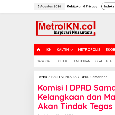
Lewati
ke
6 Agustus 2026
Kebijakan & Privacy
Indeks
konten
H
IKN
KALTIM
METROPOLIS
EKOB
O
M
NASIONAL
POLITIK
PENDIDIKAN
OLAHRAGA
E
Komi
Berita
/
PARLEMENTARIA
/
DPRD Samarinda
I
Komisi I DPRD Sam
DPR
Sama
Kelangkaan dan Mah
Res
Kera
Akan Tindak Tegas
Kela
dan
Mah