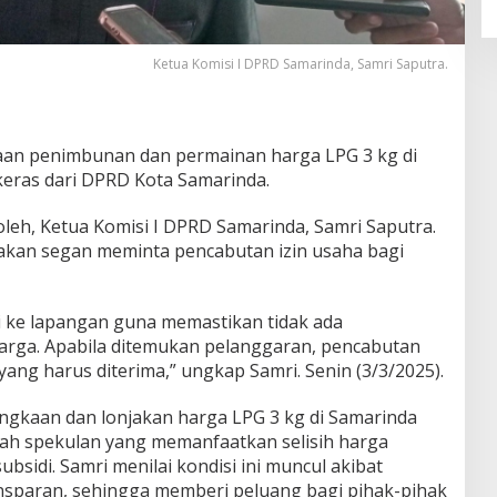
Ketua Komisi I DPRD Samarinda, Samri Saputra.
an penimbunan dan permainan harga LPG 3 kg di
eras dari DPRD Kota Samarinda.
leh, Ketua Komisi I DPRD Samarinda, Samri Saputra.
akan segan meminta pencabutan izin usaha bagi
 ke lapangan guna memastikan tidak ada
rga. Apabila ditemukan pelanggaran, pencabutan
yang harus diterima,” ungkap Samri. Senin (3/3/2025).
langkaan dan lonjakan harga LPG 3 kg di Samarinda
lah spekulan yang memanfaatkan selisih harga
bsidi. Samri menilai kondisi ini muncul akibat
ansparan, sehingga memberi peluang bagi pihak-pihak