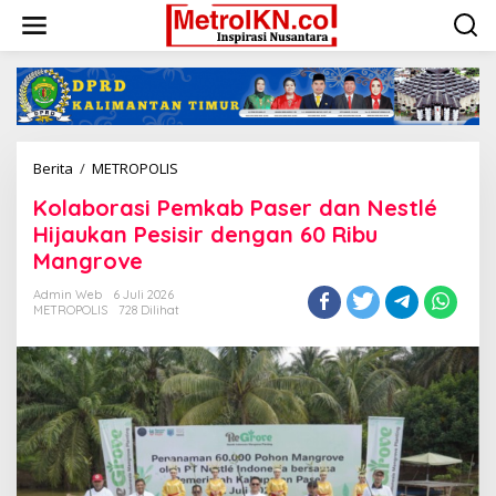
Lewati
ke
konten
Kolaborasi
Berita
/
METROPOLIS
Pemkab
Kolaborasi Pemkab Paser dan Nestlé
Paser
dan
Hijaukan Pesisir dengan 60 Ribu
Nestlé
Mangrove
Hijaukan
Pesisir
Admin Web
6 Juli 2026
dengan
METROPOLIS
728 Dilihat
60
Ribu
Mangrove