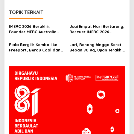
TOPIK TERKAIT
IMERC 2026 Berakhir,
Usai Empat Hari Bertarung,
Founder MERC Australia
Rescuer IMERC 2026
Bicara Tanggung Jawab
Ditantang Buktikan
yang Lebih Besar
Kompetensi di Dunia Nyata
Piala Bergilir Kembali ke
Lari, Renang hingga Seret
Freeport, Berau Coal dan
Beban 90 Kg, Ujian Terakhir
Cipta Kridatama Lengkapi
Rescuer IMERC 2026
Podium IMERC 2026