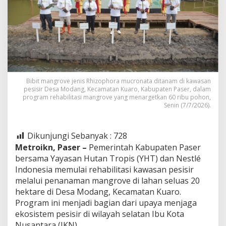
Bibit mangrove jenis Rhizophora mucronata ditanam di kawasan
pesisir Desa Modang, Kecamatan Kuaro, Kabupaten Paser, dalam
program rehabilitasi mangrove yang menargetkan 60 ribu pohon,
Senin (7/7/2026).
Dikunjungi Sebanyak :
728
Metroikn, Paser –
Pemerintah Kabupaten Paser
bersama Yayasan Hutan Tropis (YHT) dan Nestlé
Indonesia memulai rehabilitasi kawasan pesisir
melalui penanaman mangrove di lahan seluas 20
hektare di Desa Modang, Kecamatan Kuaro.
Program ini menjadi bagian dari upaya menjaga
ekosistem pesisir di wilayah selatan Ibu Kota
Nusantara (IKN).