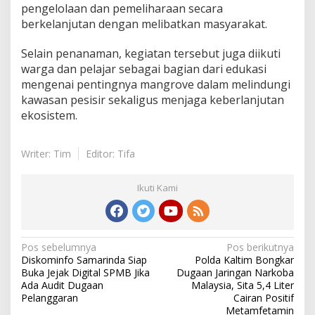
pengelolaan dan pemeliharaan secara
berkelanjutan dengan melibatkan masyarakat.
Selain penanaman, kegiatan tersebut juga diikuti
warga dan pelajar sebagai bagian dari edukasi
mengenai pentingnya mangrove dalam melindungi
kawasan pesisir sekaligus menjaga keberlanjutan
ekosistem.
Writer: Tim
Editor: Tifa
Ikuti Kami
Navigasi
Pos sebelumnya
Pos berikutnya
Diskominfo Samarinda Siap
Polda Kaltim Bongkar
pos
Buka Jejak Digital SPMB Jika
Dugaan Jaringan Narkoba
Ada Audit Dugaan
Malaysia, Sita 5,4 Liter
Pelanggaran
Cairan Positif
Metamfetamin