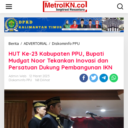
Lewati
ke
konten
HUT
Berita
/
ADVERTORIAL
/
Diskominfo PPU
Ke-
HUT Ke-23 Kabupaten PPU, Bupati
23
Kabupaten
Mudyat Noor Tekankan Inovasi dan
PPU,
Persatuan Dukung Pembangunan IKN
Bupati
Mudyat
Admin Web
12 Maret 2025
Noor
Diskominfo PPU
168 Dilihat
Tekankan
Inovasi
dan
Persatuan
Dukung
Pembangunan
IKN