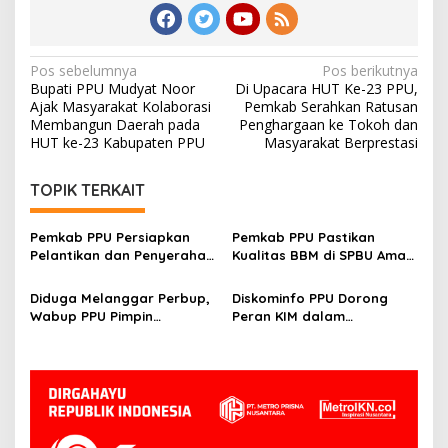
Navigasi
Pos sebelumnya
Pos berikutnya
Bupati PPU Mudyat Noor
Di Upacara HUT Ke-23 PPU,
pos
Ajak Masyarakat Kolaborasi
Pemkab Serahkan Ratusan
Membangun Daerah pada
Penghargaan ke Tokoh dan
HUT ke-23 Kabupaten PPU
Masyarakat Berprestasi
TOPIK TERKAIT
Pemkab PPU Persiapkan
Pemkab PPU Pastikan
Pelantikan dan Penyerahan
Kualitas BBM di SPBU Aman
SK PPPK pada Mei 2025
dan Sesuai Standar Melalui
Monitoring Ketat
Diduga Melanggar Perbup,
Diskominfo PPU Dorong
Wabup PPU Pimpin
Peran KIM dalam
Langsung Monitoring
Membangun Citra Positif
Pembangunan Toko Modern
Desa dan Promosi UMKM
di Kelurahan Nenang