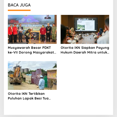
BACA JUGA
Musyawarah Besar PDKT
Otorita IKN Siapkan Payung
ke-VII Dorong Masyarakat
Hukum Daerah Mitra untuk
Adat Jadi Aktor
Dukung Ekonomi Nusantara
Pembangunan IKN
Otorita IKN Tertibkan
Puluhan Lapak Besi Tua
hingga Warung Tuak Ilegal