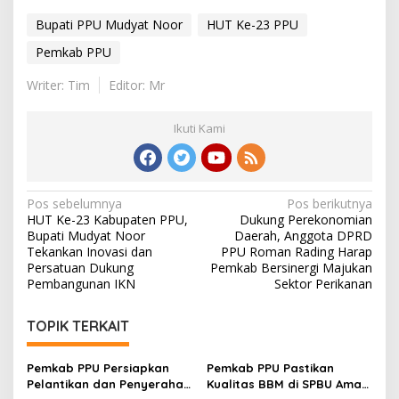
Bupati PPU Mudyat Noor
HUT Ke-23 PPU
Pemkab PPU
Writer: Tim
Editor: Mr
Ikuti Kami
Navigasi
Pos sebelumnya
Pos berikutnya
HUT Ke-23 Kabupaten PPU,
Dukung Perekonomian
pos
Bupati Mudyat Noor
Daerah, Anggota DPRD
Tekankan Inovasi dan
PPU Roman Rading Harap
Persatuan Dukung
Pemkab Bersinergi Majukan
Pembangunan IKN
Sektor Perikanan
TOPIK TERKAIT
Pemkab PPU Persiapkan
Pemkab PPU Pastikan
Pelantikan dan Penyerahan
Kualitas BBM di SPBU Aman