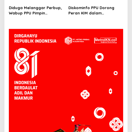
SK PPPK pada Mei 2025
dan Sesuai Standar Melalui
Monitoring Ketat
Diduga Melanggar Perbup,
Diskominfo PPU Dorong
Wabup PPU Pimpin
Peran KIM dalam
Langsung Monitoring
Membangun Citra Positif
Pembangunan Toko Modern
Desa dan Promosi UMKM
di Kelurahan Nenang