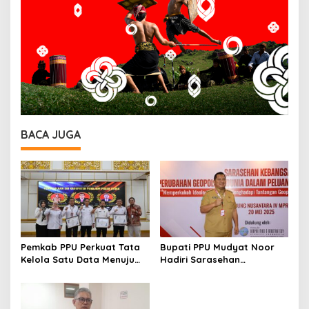
BACA JUGA
Pemkab PPU Perkuat Tata
Bupati PPU Mudyat Noor
Kelola Satu Data Menuju
Hadiri Sarasehan
Gerbang Nusantara yang
Kebangsaan, Bahas
Terpadu
Tantangan Geopolitik
Global