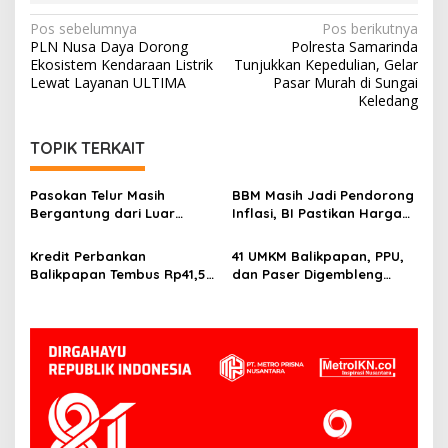
Navigasi
Pos sebelumnya
Pos berikutnya
PLN Nusa Daya Dorong
Polresta Samarinda
pos
Ekosistem Kendaraan Listrik
Tunjukkan Kepedulian, Gelar
Lewat Layanan ULTIMA
Pasar Murah di Sungai
Keledang
TOPIK TERKAIT
Pasokan Telur Masih
BBM Masih Jadi Pendorong
Bergantung dari Luar
Inflasi, BI Pastikan Harga
Kaltim, BI Balikpapan
Pangan di Balikpapan dan
Siapkan Peternak Baru
PPU Terkendali
Kredit Perbankan
41 UMKM Balikpapan, PPU,
Balikpapan Tembus Rp41,5
dan Paser Digembleng
Triliun, Investasi Jadi
Tembus Pasar Ekspor
Penggerak Utama