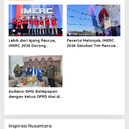
Lebih dari Ajang Rescue,
Peserta Melonjak, IMERC
IMERC 2026 Dorong
2026 Satukan Tim Rescue
Lahirnya Penyelamat
Indonesia dan Australia di
Kompeten untuk Indonesia
Balikpapan
Audiensi SMSI Balikpapan
dengan Ketua DPRD Alwi Al
Qadri, Perkuat Peran Media
dalam Pembangunan Kota
Inspirasi Nusantara