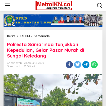
Lewati
ke
konten
Polresta
Berita
/
KALTIM
/
Samarinda
Samarinda
Polresta Samarinda Tunjukkan
Tunjukkan
Kepedulian,
Kepedulian, Gelar Pasar Murah di
Gelar
Sungai Keledang
Pasar
Murah
Admin Web
28 Agustus 2025
di
Samarinda
83 Dilihat
Sungai
Keledang