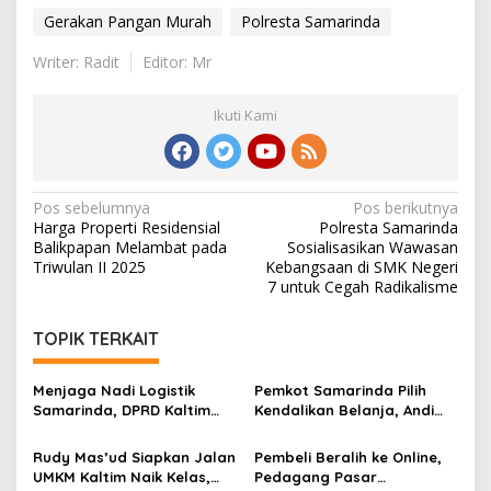
Gerakan Pangan Murah
Polresta Samarinda
Writer: Radit
Editor: Mr
Ikuti Kami
Navigasi
Pos sebelumnya
Pos berikutnya
Harga Properti Residensial
Polresta Samarinda
pos
Balikpapan Melambat pada
Sosialisasikan Wawasan
Triwulan II 2025
Kebangsaan di SMK Negeri
7 untuk Cegah Radikalisme
TOPIK TERKAIT
Menjaga Nadi Logistik
Pemkot Samarinda Pilih
Samarinda, DPRD Kaltim
Kendalikan Belanja, Andi
Segera Tinjau Jembatan
Harun: Jaga APBD Lebih
Mahulu
Penting daripada Berutang
Rudy Mas’ud Siapkan Jalan
Pembeli Beralih ke Online,
UMKM Kaltim Naik Kelas,
Pedagang Pasar