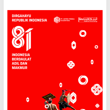
Produk Lokal Bidik Hotel
Tradisional Samarinda Kian
hingga Bandara
Tertekan