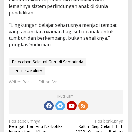
lemahnya sistem perlindungan anak di dunia
pendidikan.
“Lingkungan belajar seharusnya menjadi tempat
yang aman dan nyaman bagi setiap anak untuk
tumbuh dan berkembang, bukan sebaliknya,”
pungkas Sudirman.
Pelecehan Seksual Guru di Samarinda
TRC PPA Kaltim
Writer: Radit
Editor: Mr
Ikuti Kami
Navigasi
Pos sebelumnya
Pos berikutnya
Peringati Hari Anti Narkotika
Kaltim Siap Gelar EBIFF
pos
Internasional, Kilang
2025, Kolaborasi Budaya