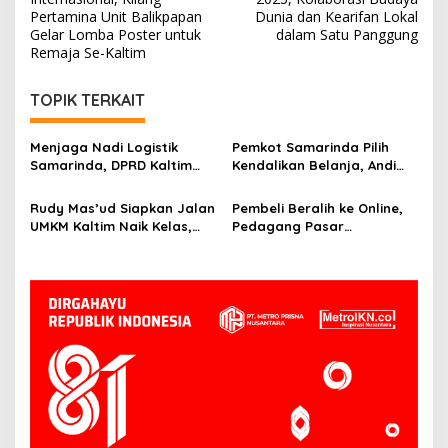
Pertamina Unit Balikpapan
Dunia dan Kearifan Lokal
Gelar Lomba Poster untuk
dalam Satu Panggung
Remaja Se-Kaltim
TOPIK TERKAIT
Menjaga Nadi Logistik
Pemkot Samarinda Pilih
Samarinda, DPRD Kaltim
Kendalikan Belanja, Andi
Segera Tinjau Jembatan
Harun: Jaga APBD Lebih
Mahulu
Penting daripada Berutang
Rudy Mas’ud Siapkan Jalan
Pembeli Beralih ke Online,
UMKM Kaltim Naik Kelas,
Pedagang Pasar
Produk Lokal Bidik Hotel
Tradisional Samarinda Kian
hingga Bandara
Tertekan