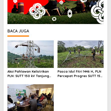
BACA JUGA
Aksi Pahlawan Kelistrikan
Pasca Idul Fitri 1446 H, PLN
PLN: SUTT 150 kV Tanjung
Percepat Progres SUTT 150
Redeb – Talisayan
kV Tanjung Redeb–
Beroperasi, Memperkuat
Talisayan
Fondasi Kesejahteraan
Rakyat Kalimantan!