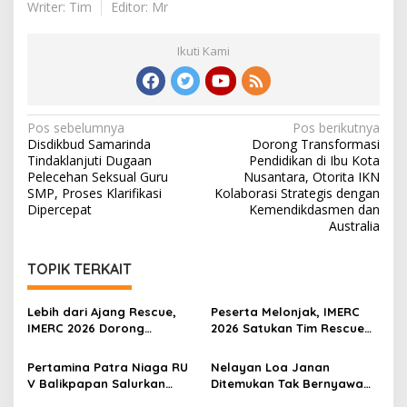
Writer: Tim
Editor: Mr
Ikuti Kami
Navigasi
Pos sebelumnya
Pos berikutnya
Disdikbud Samarinda
Dorong Transformasi
pos
Tindaklanjuti Dugaan
Pendidikan di Ibu Kota
Pelecehan Seksual Guru
Nusantara, Otorita IKN
SMP, Proses Klarifikasi
Kolaborasi Strategis dengan
Dipercepat
Kemendikdasmen dan
Australia
TOPIK TERKAIT
Lebih dari Ajang Rescue,
Peserta Melonjak, IMERC
IMERC 2026 Dorong
2026 Satukan Tim Rescue
Lahirnya Penyelamat
Indonesia dan Australia di
Kompeten untuk Indonesia
Balikpapan
Pertamina Patra Niaga RU
Nelayan Loa Janan
V Balikpapan Salurkan
Ditemukan Tak Bernyawa
Bantuan Pendidikan bagi
3,5 Kilometer dari Lokasi