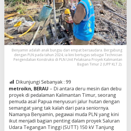
Benyamin adalah anak bungsu dari empat bersaudara. Bergabung
dengan PLN pada tahun 2024, ia kini bertugas sebagai Technician
Pengendalian Konstruksi di PLN Unit Pelaksana Proyek Kalimantan
Bagian Timur 2 (UPP KLT 2).
Dikunjungi Sebanyak :
99
metroikn, BERAU
– Di antara deru mesin dan debu
proyek di pedalaman Kalimantan Timur, seorang
pemuda asal Papua menyusuri jalur hutan dengan
semangat yang tak kalah dari para seniornya.
Namanya Benyamin, pegawai muda PLN yang kini
ikut menjadi bagian penting dalam proyek Saluran
Udara Tegangan Tinggi (SUTT) 150 kV Tanjung