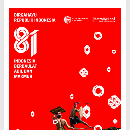
Anak Ring-1 Kilang
Kejadian di Sungai
Mahakam