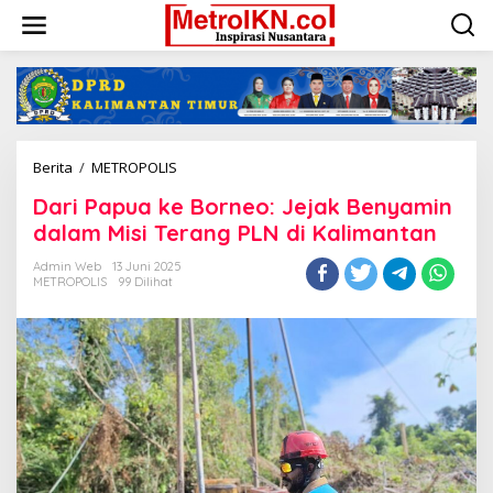
Lewati
ke
konten
Dari
Berita
/
METROPOLIS
Papua
Dari Papua ke Borneo: Jejak Benyamin
ke
Borneo:
dalam Misi Terang PLN di Kalimantan
Jejak
Benyamin
Admin Web
13 Juni 2025
METROPOLIS
99 Dilihat
dalam
Misi
Terang
PLN
di
Kalimantan