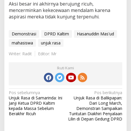
Aksi besar ini akhirnya berujung ricuh,
mencerminkan kekecewaan mendalam karena
aspirasi mereka tidak kunjung terpenuhi.
Demonstrasi
DPRD Kaltim
Hasanuddin Mas'ud
mahasiswa
unjuk rasa
Writer: Radit
Editor: Mr
Ikuti Kami
Navigasi
Pos sebelumnya
Pos berikutnya
Unjuk Rasa di Samarinda: Ini
Unjuk Rasa di Balikpapan:
pos
Janji Ketua DPRD Kaltim
Dari Long March,
kepada Massa Sebelum
Demonstran Sampaikan
Berakhir Ricuh
Tuntutan Diakhiri Penyalaan
Lilin di Depan Gedung DPRD