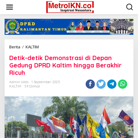
Lewati
ke
konten
Detik-
Berita
/
KALTIM
detik
Detik-detik Demonstrasi di Depan
Demonstrasi
di
Gedung DPRD Kaltim hingga Berakhir
Depan
Ricuh
Gedung
DPRD
Admin Web
1 September 2025
Kaltim
KALTIM
59 Dilihat
hingga
Berakhir
Ricuh