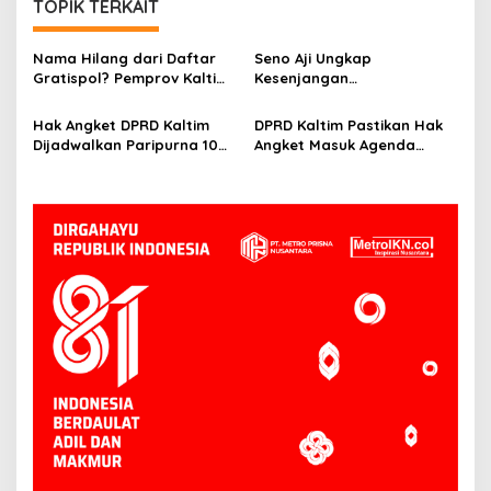
TOPIK TERKAIT
Nama Hilang dari Daftar
Seno Aji Ungkap
Gratispol? Pemprov Kaltim
Kesenjangan
Sebut Belum Berstatus
Kesejahteraan di Kaltim, Ini
Penerima
Fokus Pembangunan ke
Hak Angket DPRD Kaltim
DPRD Kaltim Pastikan Hak
Depan
Dijadwalkan Paripurna 10
Angket Masuk Agenda
Juni, Hasanuddin: Semua
Paripurna 10 Juni
Sesuai Mekanisme