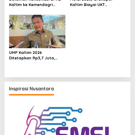
Kaltim ke Kemendagri
Kaltim Biayai UKT
Beredar, Ketua DPRD:
Mahasiswa Aktif Semua
Belum Final
Jenjang
UMP Kaltim 2026
Ditetapkan Rp3,7 Juta,
DPRD Soroti Kepastian dan
Daya Tahan Usaha
Inspirasi Nusantara