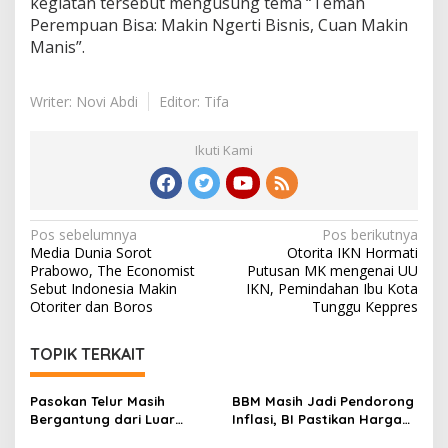
kegiatan tersebut mengusung tema “Teman
Perempuan Bisa: Makin Ngerti Bisnis, Cuan Makin
Manis”.
Writer: Novi Abdi
Editor: Tifa
Ikuti Kami
Navigasi
Pos sebelumnya
Pos berikutnya
Media Dunia Sorot
Otorita IKN Hormati
pos
Prabowo, The Economist
Putusan MK mengenai UU
Sebut Indonesia Makin
IKN, Pemindahan Ibu Kota
Otoriter dan Boros
Tunggu Keppres
TOPIK TERKAIT
Pasokan Telur Masih
BBM Masih Jadi Pendorong
Bergantung dari Luar
Inflasi, BI Pastikan Harga
Kaltim, BI Balikpapan
Pangan di Balikpapan dan