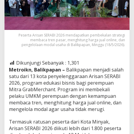
Peserta Arisan SERABI 2026 mendapatkan pembekalan strategi
membaca tren pasar, menghitung harga jual online, dan
pengelolaan modal usaha di Balikpapan, Minggu (18/5/2026).
Dikunjungi Sebanyak :
1,301
Metroikn, Balikpapan –
Balikpapan menjadi salah
satu dari 13 kota penyelenggaraan Arisan SERABI
2026, program edukasi bisnis bagi perempuan
Mitra GrabMerchant. Program ini membekali
pelaku UMKM perempuan dengan kemampuan
membaca tren, menghitung harga jual online, dan
mengelola modal agar usaha tidak merugi.
Termasuk ratusan peserta dari Kota Minyak,
Arisan SERABI 2026 diikuti lebih dari 1.800 peserta