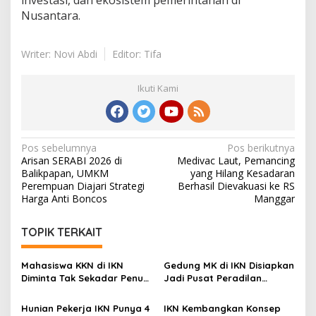
investasi, dan ekosistem pemerintahan di
Nusantara.
Writer: Novi Abdi
Editor: Tifa
Ikuti Kami
Navigasi
Pos sebelumnya
Pos berikutnya
Arisan SERABI 2026 di
Medivac Laut, Pemancing
pos
Balikpapan, UMKM
yang Hilang Kesadaran
Perempuan Diajari Strategi
Berhasil Dievakuasi ke RS
Harga Anti Boncos
Manggar
TOPIK TERKAIT
Mahasiswa KKN di IKN
Gedung MK di IKN Disiapkan
Diminta Tak Sekadar Penuhi
Jadi Pusat Peradilan
Kewajiban, Basuki: Cari Nilai
Konstitusi, Progres
dan Manfaatnya
Konstruksi Capai 12,41
Hunian Pekerja IKN Punya 4
IKN Kembangkan Konsep