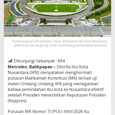
Pembangunan infrastruktur dasar di kawasan Ibu Kota Nusantara
(IKN) terus berlangsung untuk mendukung pemindahan ibu kota.
Dikunjungi Sebanyak :
694
Metroikn, Balikpapan –
Otorita Ibu Kota
Nusantara (IKN) menyatakan menghormati
putusan Mahkamah Konstitusi (MK) terkait uji
materi Undang-Undang IKN yang menegaskan
bahwa pemindahan ibu kota ke Nusantara efektif
setelah Presiden menerbitkan Keputusan Presiden
(Keppres).
Putusan MK Nomor 71/PUU-XXIV/2026 itu