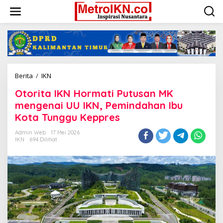
Lewati
ke
konten
Otorita
Berita
/
IKN
IKN
Otorita IKN Hormati Putusan MK
Hormati
Putusan
mengenai UU IKN, Pemindahan Ibu
MK
Kota Tunggu Keppres
mengenai
UU
Admin Web
17 Mei 2026
IKN,
IKN
694 Dilihat
Pemindahan
Ibu
Kota
Tunggu
Keppres