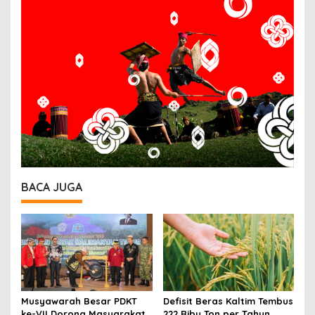
BACA JUGA
Musyawarah Besar PDKT
Defisit Beras Kaltim Tembus
ke-VII Dorong Masyarakat
222 Ribu Ton per Tahun,