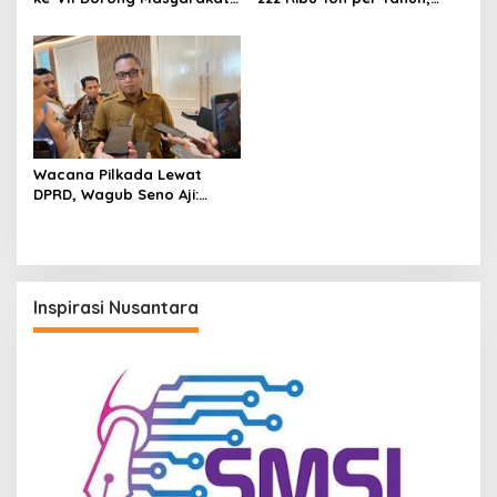
Adat Jadi Aktor
Ketergantungan Pasokan
Pembangunan IKN
Luar Daerah Masih Tinggi
Wacana Pilkada Lewat
DPRD, Wagub Seno Aji:
Kaltim Ikuti Keputusan
Pemerintah Pusat
Inspirasi Nusantara