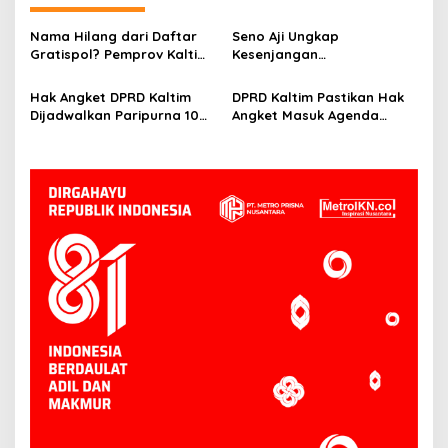
Nama Hilang dari Daftar
Seno Aji Ungkap
Gratispol? Pemprov Kaltim
Kesenjangan
Sebut Belum Berstatus
Kesejahteraan di Kaltim, Ini
Penerima
Fokus Pembangunan ke
Hak Angket DPRD Kaltim
DPRD Kaltim Pastikan Hak
Depan
Dijadwalkan Paripurna 10
Angket Masuk Agenda
Juni, Hasanuddin: Semua
Paripurna 10 Juni
Sesuai Mekanisme