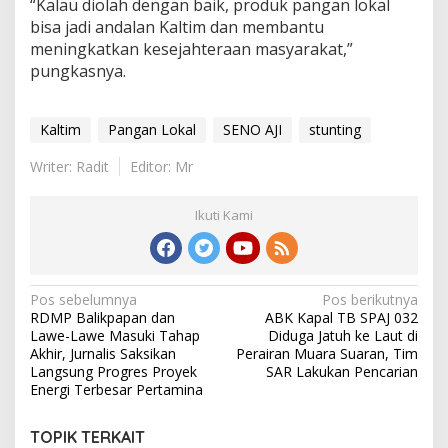
“Kalau diolah dengan baik, produk pangan lokal
bisa jadi andalan Kaltim dan membantu
meningkatkan kesejahteraan masyarakat,”
pungkasnya.
Kaltim
Pangan Lokal
SENO AJI
stunting
Writer: Radit
Editor: Mr
Ikuti Kami
Navigasi
Pos sebelumnya
Pos berikutnya
RDMP Balikpapan dan
ABK Kapal TB SPAJ 032
pos
Lawe-Lawe Masuki Tahap
Diduga Jatuh ke Laut di
Akhir, Jurnalis Saksikan
Perairan Muara Suaran, Tim
Langsung Progres Proyek
SAR Lakukan Pencarian
Energi Terbesar Pertamina
TOPIK TERKAIT