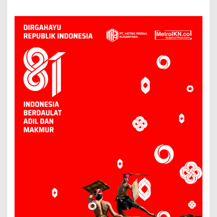
Berau, Tim SAR Terus
Berau Wujudkan
Lakukan Pencarian
Infrastruktur Listrik Andal