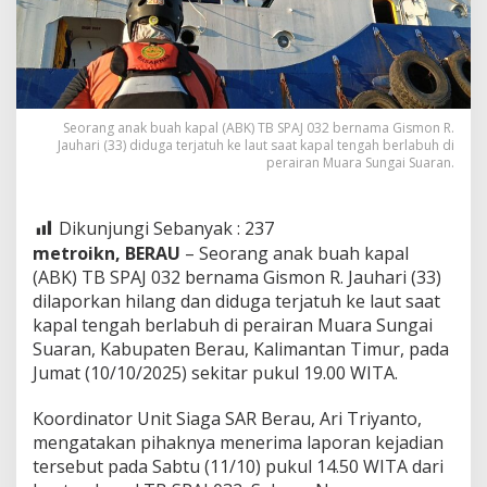
Seorang anak buah kapal (ABK) TB SPAJ 032 bernama Gismon R.
Jauhari (33) diduga terjatuh ke laut saat kapal tengah berlabuh di
perairan Muara Sungai Suaran.
Dikunjungi Sebanyak :
237
metroikn, BERAU
– Seorang anak buah kapal
(ABK) TB SPAJ 032 bernama Gismon R. Jauhari (33)
dilaporkan hilang dan diduga terjatuh ke laut saat
kapal tengah berlabuh di perairan Muara Sungai
Suaran, Kabupaten Berau, Kalimantan Timur, pada
Jumat (10/10/2025) sekitar pukul 19.00 WITA.
Koordinator Unit Siaga SAR Berau, Ari Triyanto,
mengatakan pihaknya menerima laporan kejadian
tersebut pada Sabtu (11/10) pukul 14.50 WITA dari