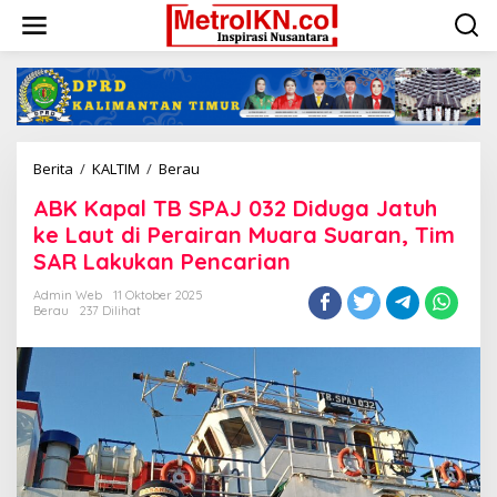
Lewati
ke
konten
ABK
Berita
/
KALTIM
/
Berau
Kapal
ABK Kapal TB SPAJ 032 Diduga Jatuh
TB
SPAJ
ke Laut di Perairan Muara Suaran, Tim
032
SAR Lakukan Pencarian
Diduga
Jatuh
Admin Web
11 Oktober 2025
ke
Berau
237 Dilihat
Laut
di
Perairan
Muara
Suaran,
Tim
SAR
Lakukan
Pencarian