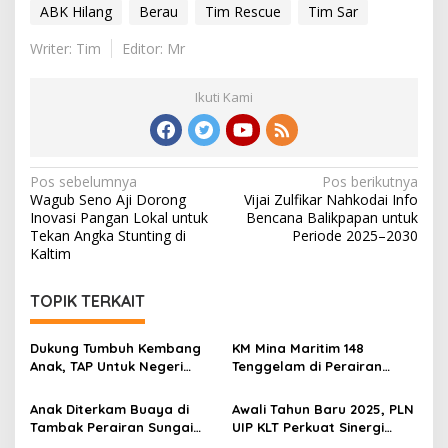
ABK Hilang
Berau
Tim Rescue
Tim Sar
Writer: Tim
Editor: Mr
Ikuti Kami
Navigasi
Pos sebelumnya
Pos berikutnya
Wagub Seno Aji Dorong
Vijai Zulfikar Nahkodai Info
pos
Inovasi Pangan Lokal untuk
Bencana Balikpapan untuk
Tekan Angka Stunting di
Periode 2025–2030
Kaltim
TOPIK TERKAIT
Dukung Tumbuh Kembang
KM Mina Maritim 148
Anak, TAP Untuk Negeri
Tenggelam di Perairan
Rutin Salurkan Susu
Talisayan, Tim SAR
Bernutrisi di Berau
Gabungan Cari Enam
Anak Diterkam Buaya di
Awali Tahun Baru 2025, PLN
Korban Hilang
Tambak Perairan Sungai
UIP KLT Perkuat Sinergi
Maya Kampung Kasai
dengan Kejaksaan Negeri