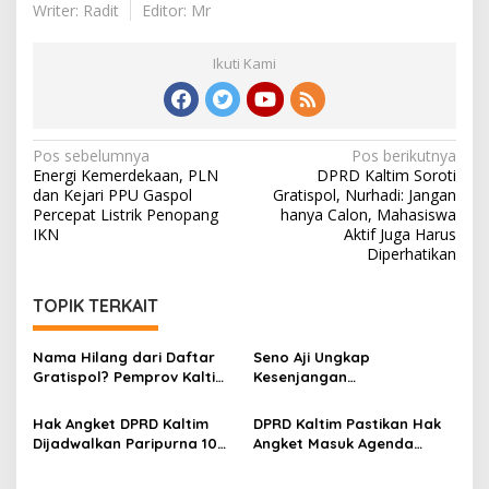
Writer: Radit
Editor: Mr
Ikuti Kami
Navigasi
Pos sebelumnya
Pos berikutnya
Energi Kemerdekaan, PLN
DPRD Kaltim Soroti
pos
dan Kejari PPU Gaspol
Gratispol, Nurhadi: Jangan
Percepat Listrik Penopang
hanya Calon, Mahasiswa
IKN
Aktif Juga Harus
Diperhatikan
TOPIK TERKAIT
Nama Hilang dari Daftar
Seno Aji Ungkap
Gratispol? Pemprov Kaltim
Kesenjangan
Sebut Belum Berstatus
Kesejahteraan di Kaltim, Ini
Penerima
Fokus Pembangunan ke
Hak Angket DPRD Kaltim
DPRD Kaltim Pastikan Hak
Depan
Dijadwalkan Paripurna 10
Angket Masuk Agenda
Juni, Hasanuddin: Semua
Paripurna 10 Juni
Sesuai Mekanisme