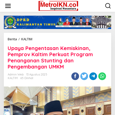
Lewati
ke
konten
Upaya
Berita
/
KALTIM
Pengentasan
Upaya Pengentasan Kemiskinan,
Kemiskinan,
Pemprov
Pemprov Kaltim Perkuat Program
Kaltim
Penanganan Stunting dan
Perkuat
Pengembangan UMKM
Program
Penanganan
Admin Web
13 Agustus 2025
Stunting
KALTIM
65 Dilihat
dan
Pengembangan
UMKM