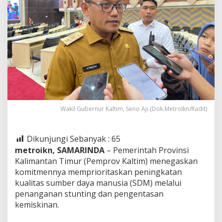
Wakil Gubernur Kaltim, Seno Aji.(Dok.MetroIkn/Radit)
Dikunjungi Sebanyak :
65
metroikn, SAMARINDA
– Pemerintah Provinsi
Kalimantan Timur (Pemprov Kaltim) menegaskan
komitmennya memprioritaskan peningkatan
kualitas sumber daya manusia (SDM) melalui
penanganan stunting dan pengentasan
kemiskinan.