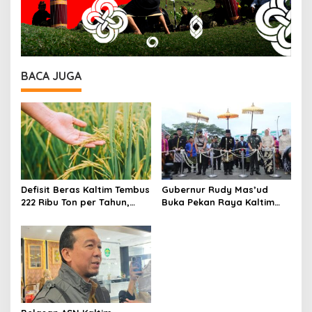
BACA JUGA
Defisit Beras Kaltim Tembus
Gubernur Rudy Mas’ud
222 Ribu Ton per Tahun,
Buka Pekan Raya Kaltim
Ketergantungan Pasokan
2026, UMKM dan Budaya
Luar Daerah Masih Tinggi
Lokal Jadi Fokus