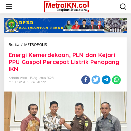
Lewati
ke
konten
Energi
Berita
/
METROPOLIS
Kemerdekaan,
Energi Kemerdekaan, PLN dan Kejari
PLN
dan
PPU Gaspol Percepat Listrik Penopang
Kejari
IKN
PPU
Gaspol
Admin Web
13 Agustus 2025
Percepat
METROPOLIS
66 Dilihat
Listrik
Penopang
IKN