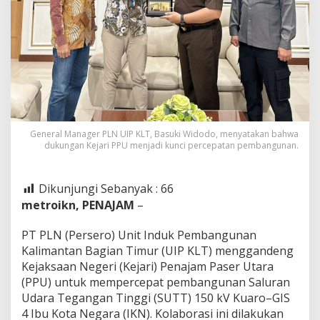
General Manager PLN UIP KLT, Basuki Widodo, menyatakan bahwa
dukungan Kejari PPU menjadi kunci percepatan pembangunan.
Dikunjungi Sebanyak :
66
metroikn, PENAJAM
–
PT PLN (Persero) Unit Induk Pembangunan
Kalimantan Bagian Timur (UIP KLT) menggandeng
Kejaksaan Negeri (Kejari) Penajam Paser Utara
(PPU) untuk mempercepat pembangunan Saluran
Udara Tegangan Tinggi (SUTT) 150 kV Kuaro–GIS
4 Ibu Kota Negara (IKN). Kolaborasi ini dilakukan