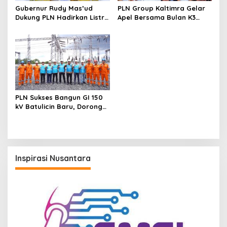
Gubernur Rudy Mas’ud
PLN Group Kaltimra Gelar
Dukung PLN Hadirkan Listrik
Apel Bersama Bulan K3
yang Andal dan
Nasional, Perkuat
Berkelanjutan di Kaltim
Komitmen Zero Harm Zero
Loss
PLN Sukses Bangun GI 150
kV Batulicin Baru, Dorong
Program KEK Indonesia di
Batulicin
Inspirasi Nusantara