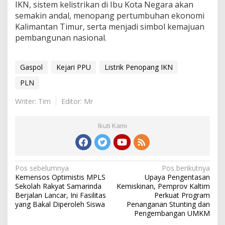
IKN, sistem kelistrikan di Ibu Kota Negara akan
semakin andal, menopang pertumbuhan ekonomi
Kalimantan Timur, serta menjadi simbol kemajuan
pembangunan nasional.
Gaspol
Kejari PPU
Listrik Penopang IKN
PLN
Writer: Tim
Editor: Mr
Ikuti Kami
Navigasi
Pos sebelumnya
Pos berikutnya
Kemensos Optimistis MPLS
Upaya Pengentasan
pos
Sekolah Rakyat Samarinda
Kemiskinan, Pemprov Kaltim
Berjalan Lancar, Ini Fasilitas
Perkuat Program
yang Bakal Diperoleh Siswa
Penanganan Stunting dan
Pengembangan UMKM