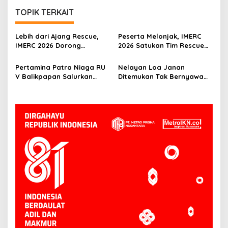
TOPIK TERKAIT
Lebih dari Ajang Rescue,
Peserta Melonjak, IMERC
IMERC 2026 Dorong
2026 Satukan Tim Rescue
Lahirnya Penyelamat
Indonesia dan Australia di
Kompeten untuk Indonesia
Balikpapan
Pertamina Patra Niaga RU
Nelayan Loa Janan
V Balikpapan Salurkan
Ditemukan Tak Bernyawa
Bantuan Pendidikan bagi
3,5 Kilometer dari Lokasi
Anak Ring-1 Kilang
Kejadian di Sungai
Mahakam