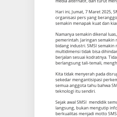
media alternatif, dan turut men
Hari ini, Jumat, 7 Maret 2025,
organisasi pers yang beranggo
semakin menapak kuat dan kian
Namanya semakin dikenal luas, 
pemerintah. Jaringan semakin 
bidang industri. SMSI semakin 
multidimensi tidak bisa dihind
berjalan sesuai kodratnya. Tid
berlangsung tali-temali, men
Kita tidak menyerah pada disru
sekedar mengantisipasi perkem
semua anggota tahu bahwa SMS
teknologi itu sendiri.
Sejak awal SMSI mendidik semu
langsung, bukan mengutip infor
berkualitas menjadi motto SMSI