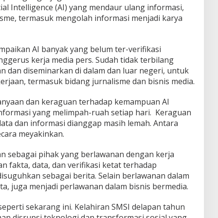
ial Intelligence (AI) yang mendaur ulang informasi,
isme, termasuk mengolah informasi menjadi karya
paikan AI banyak yang belum ter-verifikasi
nggerus kerja media pers. Sudah tidak terbilang
an dan diseminarkan di dalam dan luar negeri, untuk
rjaan, termasuk bidang jurnalisme dan bisnis media.
tanyaan dan keraguan terhadap kemampuan AI
nformasi yang melimpah-ruah setiap hari. Keraguan
data dan informasi dianggap masih lemah. Antara
ecara meyakinkan.
kkan sebagai pihak yang berlawanan dengan kerja
fakta, data, dan verifikasi ketat terhadap
isuguhkan sebagai berita. Selain berlawanan dalam
ta, juga menjadi perlawanan dalam bisnis bermedia.
seperti sekarang ini. Kelahiran SMSI delapan tahun
 disrupsi teknologi dan transformasi sosial yang