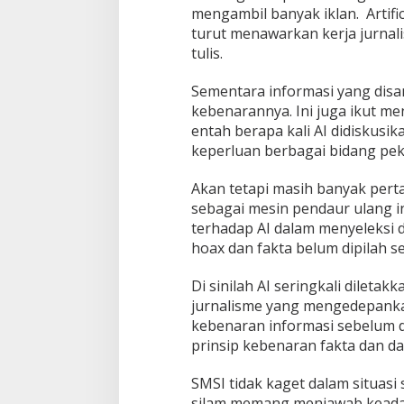
mengambil banyak iklan. Artific
turut menawarkan kerja jurnal
tulis.
Sementara informasi yang disam
kebenarannya. Ini juga ikut me
entah berapa kali AI didiskusik
keperluan berbagai bidang peke
Akan tetapi masih banyak per
sebagai mesin pendaur ulang i
terhadap AI dalam menyeleksi 
hoax dan fakta belum dipilah s
Di sinilah AI seringkali dileta
jurnalisme yang mengedepankan 
kebenaran informasi sebelum d
prinsip kebenaran fakta dan da
SMSI tidak kaget dalam situasi 
silam memang menjawab keadaan