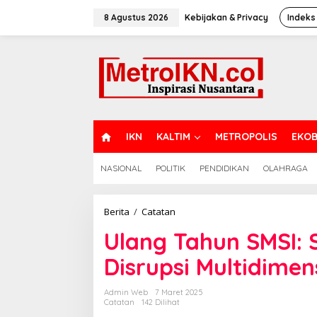
Lewati
ke
8 Agustus 2026
Kebijakan & Privacy
Indeks
konten
H
IKN
KALTIM
METROPOLIS
EKOB
O
M
NASIONAL
POLITIK
PENDIDIKAN
OLAHRAGA
E
Ulang
Berita
/
Catatan
Tahun
Ulang Tahun SMSI:
SMSI:
Sewindu
Disrupsi Multidimen
Mengarungi
Disrupsi
Multidimensi
Admin Web
7 Maret 2025
Catatan
142 Dilihat