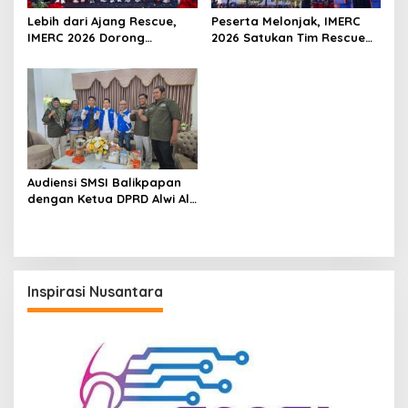
Lebih dari Ajang Rescue,
Peserta Melonjak, IMERC
IMERC 2026 Dorong
2026 Satukan Tim Rescue
Lahirnya Penyelamat
Indonesia dan Australia di
Kompeten untuk Indonesia
Balikpapan
Audiensi SMSI Balikpapan
dengan Ketua DPRD Alwi Al
Qadri, Perkuat Peran Media
dalam Pembangunan Kota
Inspirasi Nusantara