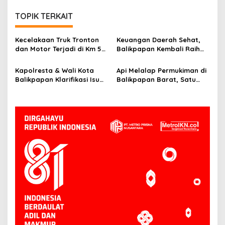
TOPIK TERKAIT
Kecelakaan Truk Tronton
Keuangan Daerah Sehat,
dan Motor Terjadi di Km 5
Balikpapan Kembali Raih
Balikpapan, Dua Orang
Opini WTP dari BPK
Jadi Korban
Kapolresta & Wali Kota
Api Melalap Permukiman di
Balikpapan Klarifikasi Isu
Balikpapan Barat, Satu
Begal: Ternyata ODGJ,
Rumah Hangus
Bukan Pelaku Kriminal