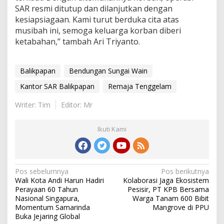
SAR resmi ditutup dan dilanjutkan dengan
kesiapsiagaan. Kami turut berduka cita atas
musibah ini, semoga keluarga korban diberi
ketabahan,” tambah Ari Triyanto.
Balikpapan
Bendungan Sungai Wain
Kantor SAR Balikpapan
Remaja Tenggelam
Writer: Tim
Editor: Mr
Ikuti Kami
Navigasi
Pos sebelumnya
Pos berikutnya
Wali Kota Andi Harun Hadiri
Kolaborasi Jaga Ekosistem
pos
Perayaan 60 Tahun
Pesisir, PT KPB Bersama
Nasional Singapura,
Warga Tanam 600 Bibit
Momentum Samarinda
Mangrove di PPU
Buka Jejaring Global