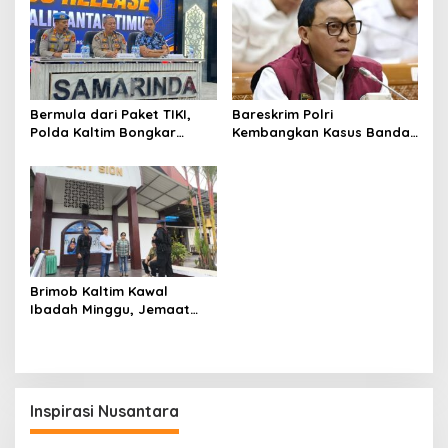
Bermula dari Paket TIKI,
Bareskrim Polri
Polda Kaltim Bongkar
Kembangkan Kasus Bandar
Dugaan Jaringan Narkoba
Narkoba Kutai Barat, Eks
Libatkan Kasat Resnarkoba
Kasat Resnarkoba Terseret
Kukar
Brimob Kaltim Kawal
Ibadah Minggu, Jemaat
Beribadah dengan Rasa
Aman
Inspirasi Nusantara