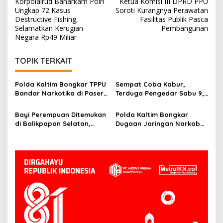
Korpolairud Baharkam Polri
Ketua Komisi III DPRD PPU
pos
Ungkap 72 Kasus
Soroti Kurangnya Perawatan
Destructive Fishing,
Fasilitas Publik Pasca
Selamatkan Kerugian
Pembangunan
Negara Rp49 Miliar
TOPIK TERKAIT
Polda Kaltim Bongkar TPPU
Sempat Coba Kabur,
Bandar Narkotika di Paser,
Terduga Pengedar Sabu 9,9
Sita Uang Rp1 Miliar dan
Gram Ditangkap Polisi di
Aset 13 Hektare
Kutai Timur
Bayi Perempuan Ditemukan
Polda Kaltim Bongkar
di Balikpapan Selatan,
Dugaan Jaringan Narkoba
Polisi Telusuri CCTV dan
Malaysia, Sita 5,4 Liter
Saksi
Cairan Positif
Metamfetamin