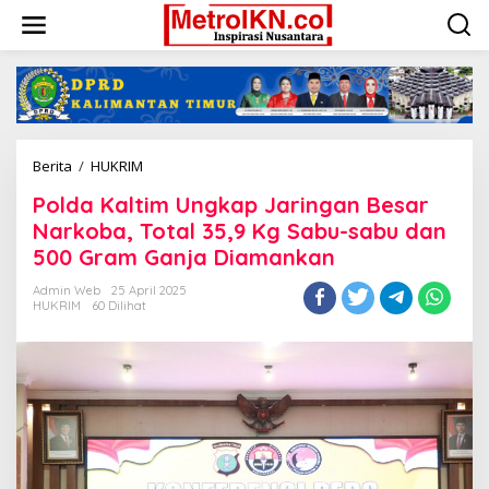
Lewati
ke
konten
Polda
Berita
/
HUKRIM
Kaltim
Polda Kaltim Ungkap Jaringan Besar
Ungkap
Jaringan
Narkoba, Total 35,9 Kg Sabu-sabu dan
Besar
500 Gram Ganja Diamankan
Narkoba,
Total
Admin Web
25 April 2025
35,9
HUKRIM
60 Dilihat
Kg
Sabu-
sabu
dan
500
Gram
Ganja
Diamankan